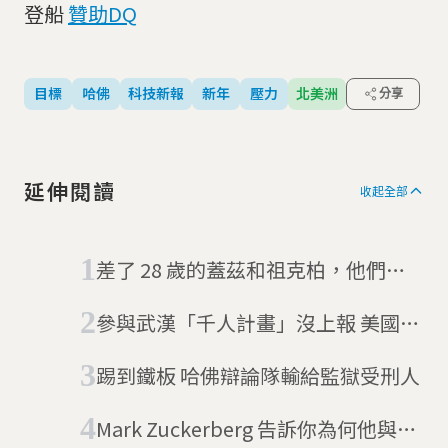
登船
贊助DQ
目標
哈佛
科技新報
新年
壓力
北美洲
分享
延伸閱讀
收起全部
差了 28 歲的蓋茲和祖克柏，他們在
哈佛有同一位老師
參與武漢「千人計畫」沒上報 美國哈
佛大學教授被捕
踢到鐵板 哈佛辯論隊輸給監獄受刑人
Mark Zuckerberg 告訴你為何他與賈