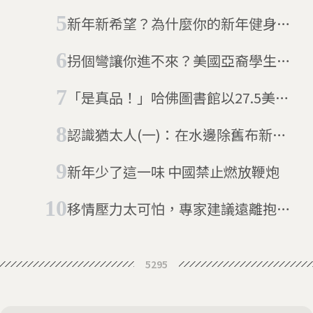
伯斯一樣每天都穿同樣衣服
新年新希望？為什麼你的新年健身計
畫總會失敗
拐個彎讓你進不來？美國亞裔學生告
哈佛大學
「是真品！」哈佛圖書館以27.5美元
買的複製品，證實是700年前的《大
認識猶太人(一)：在水邊除舊布新的
憲章》正本
新年
新年少了這一味 中國禁止燃放鞭炮
移情壓力太可怕，專家建議遠離抱怨
不停的親友同事
5295