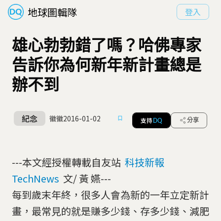
地球圖輯隊
登入
雄心勃勃錯了嗎？哈佛專家
告訴你為何新年新計畫總是
辦不到
紀念
徽徽
2016-01-02
支持
分享
DQ
---本文經授權轉載自友站
科技新報
TechNews
文/ 黃 嬿---
每到歲末年終，很多人會為新的一年立定新計
畫，最常見的就是賺多少錢、存多少錢、減肥