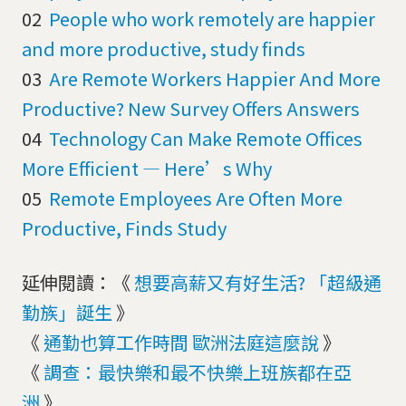
02
People who work remotely are happier
and more productive, study finds
03
Are Remote Workers Happier And More
Productive? New Survey Offers Answers
04
Technology Can Make Remote Offices
More Efficient — Here’s Why
05
Remote Employees Are Often More
Productive, Finds Study
延伸閱讀：《
想要高薪又有好生活? 「超級通
勤族」誕生
》
《
通勤也算工作時間 歐洲法庭這麼說
》
《
調查：最快樂和最不快樂上班族都在亞
洲
》