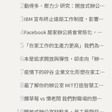
室兩天最好
動得多、壓力少 研究：開放式辦公室
有好處
IBM 宣布終止遠距工作制度，影響上
萬人
Facebook 居家辦公將會常態化，員
工搬家可能會依地區調整薪資
「在家工作的生產力更高」我們為什
麼還要進辦公室呢？
本是追求開放與彈性，卻走向「辦公
室農場」：淺談辦公室發展史
疫情下的矽谷 企業文化形塑在家工作
底蘊
最了解你的辦公室 MIT打造智慧工作
環境
爛草莓 vs 慣老闆 我們對職場的想像
只有這樣嗎？
開放式辦公室缺點多，員工最厭惡