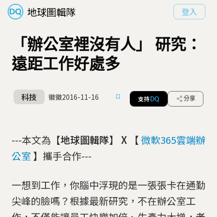
地球圖輯隊
登入
「辦公室裡沒有人」 研究：
遠距工作好處多
科技
徽徽
2016-11-16
支持
分享
DQ
---本文為【
地球圖輯隊】
X
【
微軟365雲端辦
公室
】
攜手合作---
一想到工作，你腦中浮現的是一張張卡在通勤
尖峰的臉嗎？根據最新研究，不在辦公室工
作，不僅能讓員工快樂加倍、生產力大增，老