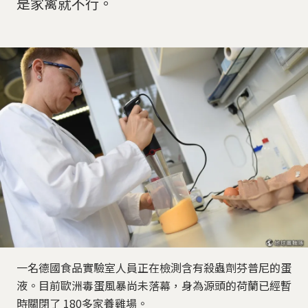
是家禽就不行。
一名德國食品實驗室人員正在檢測含有殺蟲劑芬普尼的蛋
液。目前歐洲毒蛋風暴尚未落幕，身為源頭的荷蘭已經暫
時關閉了 180多家養雞場。