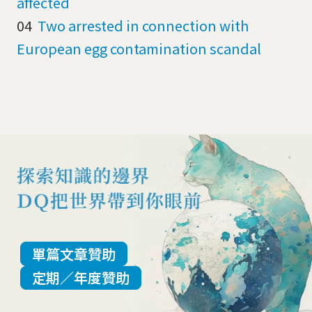
affected
04
Two arrested in connection with
European egg contamination scandal
單篇文章贊助
定期／年度贊助