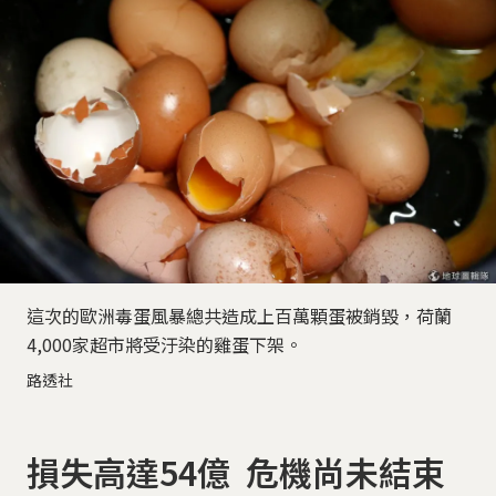
這次的歐洲毒蛋風暴總共造成上百萬顆蛋被銷毀，荷蘭
4,000家超市將受汙染的雞蛋下架。
路透社
損失高達54億 危機尚未結束