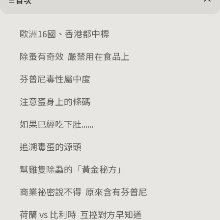
目次
歐洲16國、香港都中標
除蚤有奇效 嚴禁用在食品上
芬普尼毒性屬中度
注意蛋身上的條碼
如果已經吃下肚......
追溯毒蛋的源頭
幫雞隻除蝨的「黃金秘方」
商業祕密說不得 原來含有芬普尼
荷蘭 vs 比利時 互控對方早知道