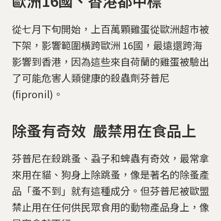
歐洲16國、香港都中標
從七月下旬開始，上百萬顆雞蛋從歐洲超市被
下架，影響範圍橫跨歐洲 16國，最遠還跨海
影響到香港，因為這些來自荷蘭的雞蛋被驗出
了可能危害人類健康的殺蟲劑芬普尼
(fipronil)。
除蚤有奇效 嚴禁用在食品上
芬普尼在殺跳蚤、蝨子和蜱蟲有奇效，最常拿
來用在貓、狗身上除跳蚤，像是著名的除蚤產
品「蚤不到」就有這種成分。但芬普尼被歐盟
禁止用在任何供民眾食用的動物產品身上，像