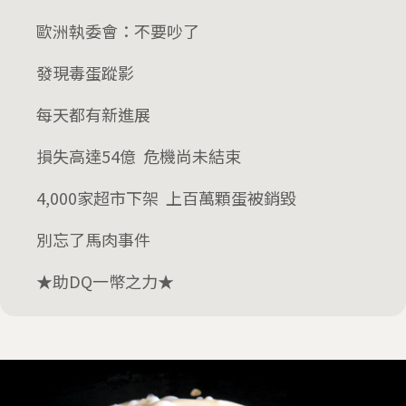
歐洲執委會：不要吵了
發現毒蛋蹤影
每天都有新進展
損失高達54億 危機尚未結束
4,000家超市下架 上百萬顆蛋被銷毀
別忘了馬肉事件
★助DQ一幣之力★