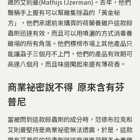
歲的艾則曼(Mathijs IJzerman)。去年，他們
聲稱手上握有可以幫雞隻除蝨的「黃金秘
方」，他們承諾前來購買的荷蘭養雞戶這款殺
蟲劑迅速有效，而且可以用噴灑的方式消毒養
雞場的所有角落。他們標榜市場上其他產品只
能讓蝨子三個月不上門，他們的產品有效期可
高達八個月，而且味道聞起來還有薄荷香。
商業祕密說不得 原來含有芬
普尼
當被問到這款殺蟲劑的成分時，范德布拉克和
艾則曼堅持是商業祕密無法透露，於是，這款
帶有芬普尼的殺蟲劑就這麼流進荷蘭各大養雞