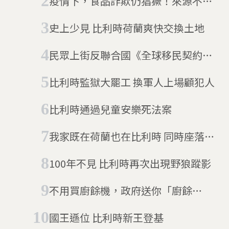
疫情下，食品詐欺仍猖獗！來源不明
的家畜、走私紅酒充斥全球食品供應
史上少見 比利時荷蘭爽快交換土地
鏈
民眾上街反聯合國《全球移民契約》
比利時總理宣布請辭
比利時監獄大罷工 換軍人上場顧犯人
比利時通過兒童安樂死法案
我家既在荷蘭也在比利時 同時座落在
兩國的城鎮
100年不見 比利時再次出現野狼蹤影
不用買廚餘機，政府送你「廚餘
雞」 法國、比利時：養隻雞解決缺
國王遜位 比利時新王登基
蛋與剩食危機