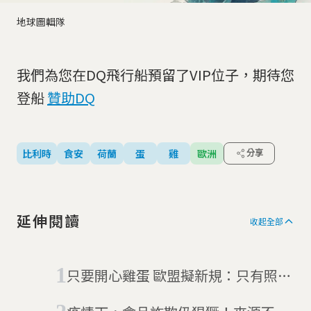
地球圖輯隊
我們為您在DQ飛行船預留了VIP位子，期待您
登船
贊助DQ
比利時
食安
荷蘭
蛋
雞
歐洲
分享
延伸閱讀
收起全部
只要開心雞蛋 歐盟擬新規：只有照標
準的雞生下的蛋才能免關稅