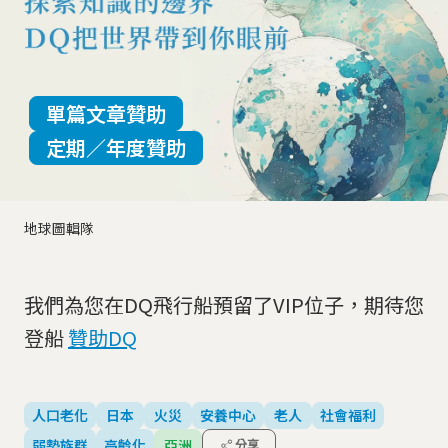
單篇文章贊助
定期／年度贊助
地球圖輯隊
我們為您在DQ飛行船預留了VIP位子，期待您
登船
贊助DQ
人口老化
日本
火災
安養中心
老人
社會福利
弱勢族群
高齡化
亞洲
分享