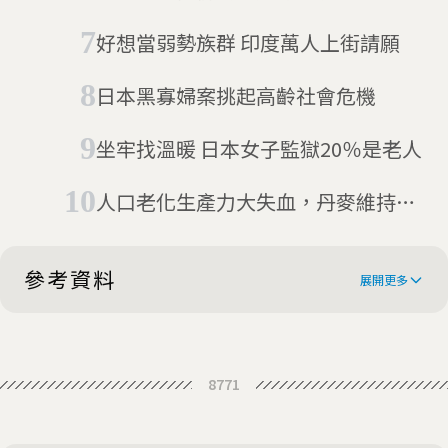
好想當弱勢族群 印度萬人上街請願
日本黑寡婦案挑起高齡社會危機
坐牢找溫暖 日本女子監獄20％是老人
人口老化生產力大失血，丹麥維持福
利國家要靠機器人
參考資料
展開更多
Fire at Japanese senior welfare
8771
residence kills 11
11 found dead after fire guts
Sapporo residential welfare facility