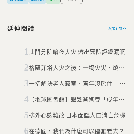
延伸閱讀
收起全部
​北門分院暗夜大火 燒出醫院評鑑漏洞
格蘭菲塔大火之後：一場火災，燒出
英國消防法規疑慮
一招解決老人寂寞、青年沒房住 「分
享家庭」好處多
【地球圖書館】銀髮爸媽養「成年兒
童」 日本高齡社會的80/50家庭困境
排外心態難改 日本面臨人口消亡危機
在德國，我們為什麼可以優雅老去？