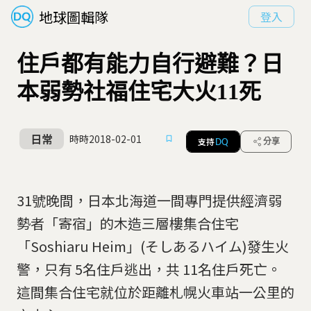
地球圖輯隊
登入
住戶都有能力自行避難？日
本弱勢社福住宅大火11死
日常
時時
2018-02-01
支持
分享
DQ
31號晚間，日本北海道一間專門提供經濟弱
勢者「寄宿」的木造三層樓集合住宅
「Soshiaru Heim」(そしあるハイム)發生火
警，只有 5名住戶逃出，共 11名住戶死亡。
這間集合住宅就位於距離札幌火車站一公里的