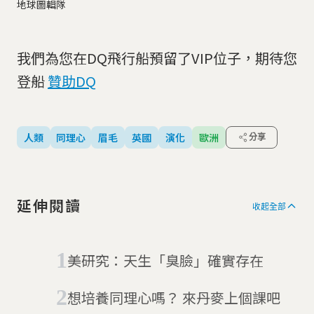
地球圖輯隊
我們為您在DQ飛行船預留了VIP位子，期待您
登船
贊助DQ
人類
同理心
眉毛
英國
演化
歐洲
分享
延伸閱讀
收起全部
美研究：天生「臭臉」確實存在
想培養同理心嗎？ 來丹麥上個課吧