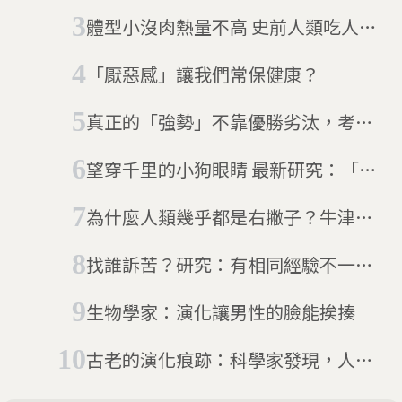
體型小沒肉熱量不高 史前人類吃人不
全是為了營養
「厭惡感」讓我們常保健康？
真正的「強勢」不靠優勝劣汰，考古
發現：「懶惰」更有利於物種進化
望穿千里的小狗眼睛 最新研究：「圓
滾滾狗狗眼」是為了討人類喜歡的演
為什麼人類幾乎都是右撇子？牛津大
化結果
學：直立行走、腦容量擴張成演化關
找誰訴苦？研究：有相同經驗不一定
鍵
就有同理心
生物學家：演化讓男性的臉能挨揍
古老的演化痕跡：科學家發現，人類
胚胎有蜥蜴般的手部肌肉