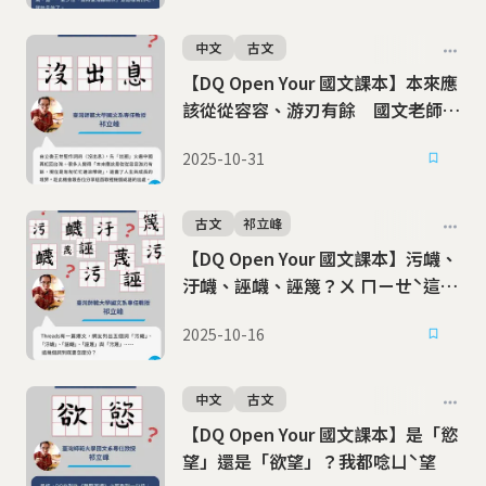
中文
古文
【DQ Open Your 國文課本】本來應
該從從容容、游刃有餘 國文老師解
析〈沒出息〉一曲
2025-10-31
古文
祁立峰
【DQ Open Your 國文課本】污衊、
汙衊、誣衊、誣篾？ㄨ ㄇㄧㄝˋ這個
詞，到底怎麼分？
2025-10-16
中文
古文
【DQ Open Your 國文課本】是「慾
望」還是「欲望」？我都唸ㄩˋ望