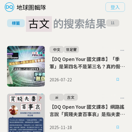
地球圖輯隊
登入
古文
的搜索結果
標籤
11
中文
世足賽
【DQ Open Your 國文課本】「季
軍」是第四名不是第三名？真的假的
啦？
2026-07-22
ai
古文
【DQ Open Your 國文課本】網路謠
言說「貧賤夫妻百事哀」是指夫妻恩
愛？AI肯定沒完整看過這組詩
2025-11-18