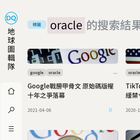
oracle
的搜索結
標籤
地
球
圖
輯
隊
google
oracle
oracle
Google戰勝甲骨文 原始碼版權
Ti
十年之爭落幕
緩禁令
存活
2021-04-06
2020-1