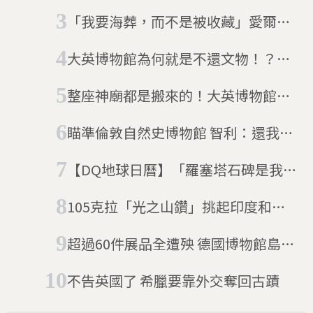
物館裡的帝國故事
「我要海葬，而不是被收藏」愛爾蘭
巨人最卑微的遺願
大英博物館為何就是不還文物！？專
訪「不務正業的博物館吧」郭怡汝老
整座神廟都是搬來的！大英博物館
師
——帕德嫩神廟石雕
瞄準倫敦自然史博物館 智利：還我文
物
【DQ地球日曆】「羅塞塔石碑是我
們的！」埃及要求大英博物館歸還鎮
105克拉「光之山鑽」挑起印度和英
館之寶
國文化大戰
超過60件展品全遭殃 德國博物館島展
品被神秘人士破壞
不告英國了 希臘要靠外交奪回古蹟