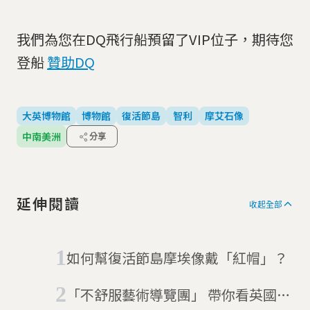
我們為您在DQ飛行船預留了VIP位子，期待您
登船
贊助DQ
大英博物館
博物館
復活節島
智利
摩艾石像
中南美洲
分享
延伸閱讀
收起全部
如何幫復活節島摩埃像戴「紅帽」？
「不舒服藝術導覽團」 帶你看英國博