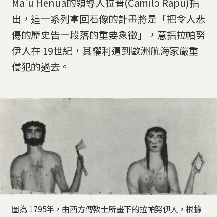
Ma'u Henua的領導人拉普(Camilo Rapu)指
出，這一系列拿回石像的計畫將是「把令人悲
傷的歷史告一段落的重要象徵」，意指拉帕努
伊人在 19世紀，其權利遭到歐洲航海家嚴重
侵犯的過去。
圖為 1795年，由西方傳教士所畫下的拉帕努伊人，根據