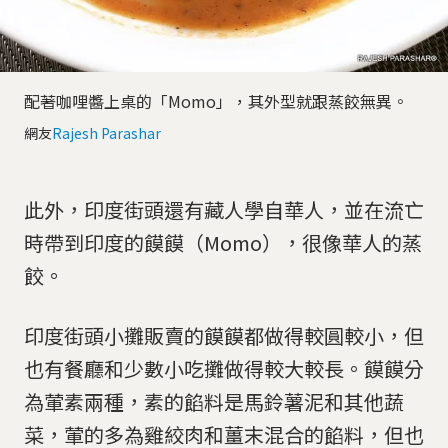
配著咖哩醬上桌的「Momo」，其外型就跟蒸餃無異。
網友
Rajesh Parashar
此外，印度街頭還有藏人學自華人，並在流亡
時帶到印度的饃饃（Momo），很像華人的蒸
餃。
印度街頭小攤販賣的饃饃都做得較圓較小，但
也有餐廳和少數小吃攤做得較大較長。饃饃分
為葷素兩種，素的餡料是馬鈴薯泥和其他蔬
菜，葷的多為雞絞肉和薑末混合的餡料，但也