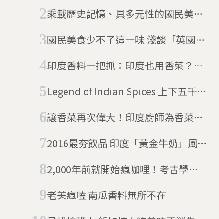
乘載歷史記憶、具多元性的國民美
食：德國咖哩香腸
國民美食少不了這一味 淺談「英國版
鹹酥雞」：炸魚薯條
印度香料一把抓：印度也用香菜？！
香菜的天羅地網
Legend of Indian Spices 上下五千年
的印度香料傳奇
讓香菜再次偉大！印度廚師為香菜爭
取「國民香草」之名連署中
2016最夯飲品 印度「黃金牛奶」風靡
歐美
2,000年前就開始瘋咖哩！考古學家
發現東南亞最早的咖哩食譜
老美瘋嗑 南瓜香料無所不在