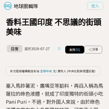
地球圖輯隊
登入
香料王國印度 不思議的街頭
美味
日常
泥仔
2019-07-27
支持
分享
DQ
本文經授權轉載自友站
全球中央
文/ 康世人 (中央社駐新德里記者)
塞入馬鈴薯泥、鷹嘴豆等餡料，再舀入稱為馬
薩拉的綠色液體，就成了印度獨特的街頭小吃
Pani Puri。不過，對外國人來說，由於綠色