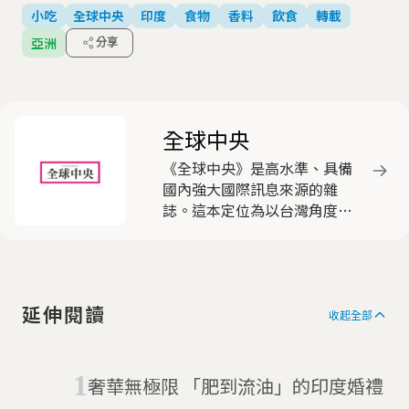
小吃
全球中央
印度
食物
香料
飲食
轉載
亞洲
分享
全球中央
《全球中央》是高水準、具備
國內強大國際訊息來源的雜
誌。這本定位為以台灣角度看
國際的雜誌，動員遍布全球近
三十名的海外資深特派員，就
國際間重要新聞事件，作深入
淺出的分析報導，被各界視為
延伸閱讀
客觀中立，有助於豐富國人國
收起全部
際視野的優質刊物，深獲好
評。
奢華無極限 「肥到流油」的印度婚禮