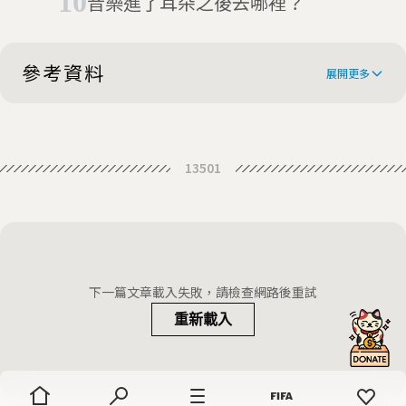
音樂進了耳朵之後去哪裡？
參考資料
展開更多
Learning music really does make
13501
students smarter, new study
shows
下一篇文章載入失敗，請檢查網路後重試
重新載入