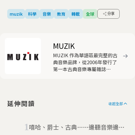
muzik
科學
音樂
教育
轉載
全球
分享
MUZIK
MUZIK 作為華語區最完整的古
典音樂品牌，從2006年發行了
第一本古典音樂專屬雜誌
《MUZIK 古典樂刊》開始，陸
續推出線上收聽平台、網路媒
體...等產品，企圖融合創新元
素，消除古典音樂的錯誤刻板
延伸閱讀
印象，讓更多人喜歡上古典音
收起全部
樂。
嘻哈、爵士、古典……邊聽音樂邊工