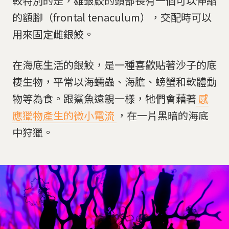
較特別的是，雄銀鮫的頭部長有一個可以伸縮
的額腳（frontal tenaculum），交配時可以
用來固定雌銀鮫。
在海底生活的銀鮫，是一種喜歡貼著沙子的底
棲生物，平常以海蠕蟲、海膽、螃蟹和軟體動
物等為食。跟鯊魚遠親一樣，牠們會藉著
感
應獵物產生的微小電流
，在一片黑暗的海底
中狩獵。