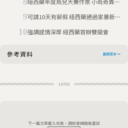
紐西蘭年度鳥兒大賽作票 小斑奇異鳥
被抓包
可請10天有薪假 紐西蘭通過家暴新法
保障受害者
強調感情深厚 紐西蘭首辦雙龍會
參考資料
展開更多
Meet the baby ghost shark with a
14703
sex tentacle on its head
New Zealand: Scientists discover
rare baby ghost shark
'Very rare' baby ghost shark found
by scientists
下一篇文章載入失敗，請檢查網路後重試