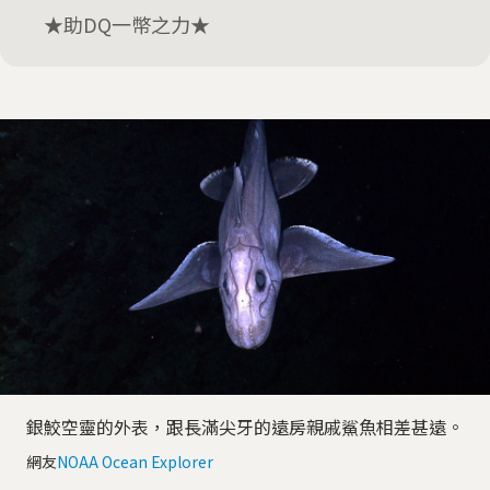
★助DQ一幣之力★
銀鮫空靈的外表，跟長滿尖牙的遠房親戚鯊魚相差甚遠。
網友
NOAA Ocean Explorer