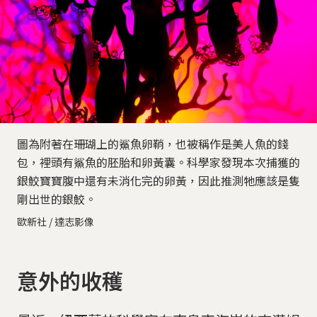
圖為附著在珊瑚上的鯊魚卵鞘，也被稱作是美人魚的錢
包，裡頭有鯊魚的胚胎和卵黃囊。科學家發現本次捕獲的
銀鮫寶寶腹中還有未消化完的卵黃，因此推測牠應該是隻
剛出世的銀鮫。
歐新社 / 達志影像
意外的收穫