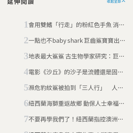
延伸閱讀
收起全部
會用雙鰭「行走」的粉紅色手魚 消失
22年再度於澳洲塔斯馬尼亞現蹤
一點也不baby shark 巨齒鯊寶寶出生
就有2公尺
地表最大鯊鯊 古生物學家研究：巨齒
鯊為什麼那麼大？
電影《沙丘》的沙子是流體還是固
體？談談顆粒流的物理學
瀕危豹紋鯊被拍到「三人行」 人類
首度目擊交配過程
紐西蘭海獅重返故鄉 動保人士幸福的
小煩惱
不要再學我們了！紐西蘭指控澳洲仿
冒國旗