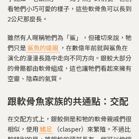
看牠們小巧可愛的樣子，這些軟骨魚可以長到
2公尺那麼長。
雖然有人暱稱牠們為「鯊」，但確切來說，牠
們只是
鯊魚的遠親
，在數億年前就與鯊魚在
演化的漫漫長路中走向不同方向。銀鮫大部分
的骨骼都由軟骨組成，這也讓牠們看起來擁有
空靈、陰森的氣質。
跟軟骨魚家族的共通點：交配
在交配方式上，銀鮫倒是和牠的軟骨親戚們很
相似，使用
鰭足
（clasper）來繁殖。不過比