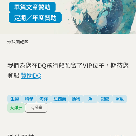
單篇文章贊助
定期／年度贊助
地球圖輯隊
我們為您在DQ飛行船預留了VIP位子，期待您
登船
贊助DQ
生物
科學
海洋
紐西蘭
動物
魚
銀鮫
鯊魚
大洋洲
分享