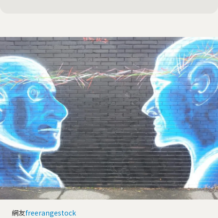
網友
freerangestock