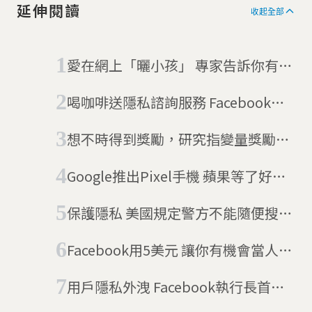
延伸閱讀
收起全部
愛在網上「曬小孩」 專家告訴你有風
險
喝咖啡送隱私諮詢服務 Facebook在
英國開設快閃咖啡店
想不時得到獎勵，研究指變量獎勵技
術正在侵蝕大腦
Google推出Pixel手機 蘋果等了好久
的對手
保護隱私 美國規定警方不能隨便搜手
機
Facebook用5美元 讓你有機會當人工
智慧的「老師」
用戶隱私外洩 Facebook執行長首次
作證：我感到抱歉