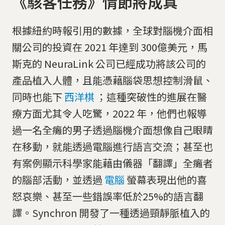
《駭客任務》情節將成真
根據紐約時報引用的數據，全球對腦機介面相
關公司的投資在 2021 年達到 300億美元，馬
斯克的 NeuraLink 公司已經成功將該公司的
產品植入人體，且能憑藉腦袋思想控制滑鼠、
同時也能下
西洋棋
；這種突破性的進展在醫
療方面尤其令人吃驚，2022 年，他們也報導
過一名全癱的男子透過腦機介面想像自己眼睛
在移動，就能透過電腦進行語言交流；甚至也
有案例顯示科學家能藉由儀器「翻譯」全癱者
的腦部活動，並透過
電腦
螢幕表現出他的喜
怒哀樂、甚至一些錯誤率低於25%的語言翻
譯。Synchron 開發了一種透過頸靜脈植入的