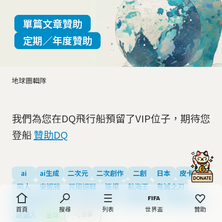
單篇文章贊助
定期／年度贊助
地球圖輯隊
我們為您在DQ飛行船預留了VIP位子，期待您
登船
贊助DQ
ai
ai生成
二次元
二次創作
二創
日本
皮卡丘
同人
安妮雅
咒術迴戰
版權
航海王
鬼滅之刃
智慧財產權
盜版
超人力霸王
超級瑪利歐
間諜家家酒
首頁
搜尋
列表
世界盃
贊助
鏈鋸人
全球
分享