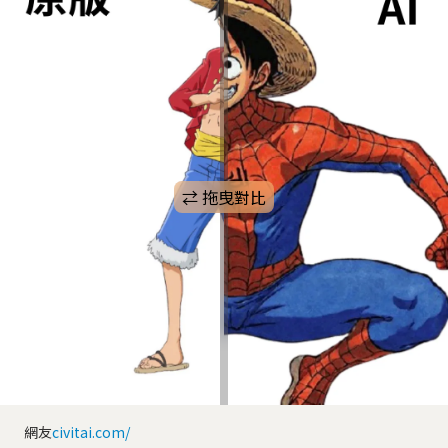
網友
civitai.com/