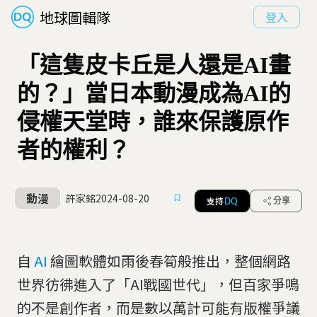
地球圖輯隊
登入
「這隻皮卡丘是人還是AI畫
的？」當日本動漫成為AI的
侵權天堂時，誰來保護原作
者的權利？
動漫
許家銘
2024-08-20
支持
分享
DQ
自
AI
繪圖軟體如雨後春筍般推出，整個網路
世界彷彿進入了「AI戰國世代」，但百家爭鳴
的不是創作者，而是數以萬計可能有版權爭議