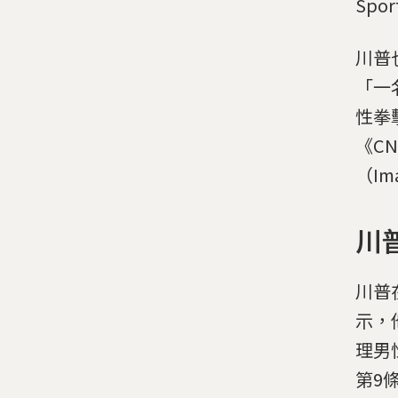
Sp
川普
「一
性拳
《C
（Im
川
川普
示，
理男
第9