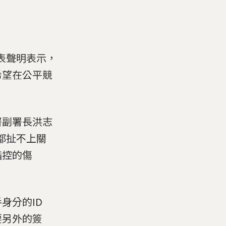
表聲明表示，
希望在公平競
署副署長洪志
都扯不上關
指控的傷
身分的ID
要另外的簽