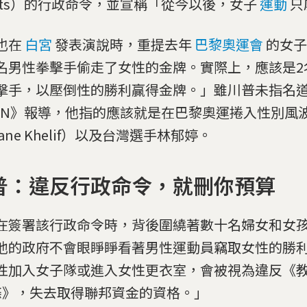
orts）的行政命令，並宣稱「從今以後，女子
運動
只
也在
白宮
發表演說時，重提去年
巴黎奧運會
的女子
名男性拳擊手偷走了女性的金牌。實際上，應該是2
擊手，以壓倒性的勝利贏得金牌。」雖川普未指名
NN》報導，他指的應該就是在巴黎奧運捲入性別風
ane Khelif）以及台灣選手林郁婷。
普：違反行政命令，就刪你預算
在簽署該行政命令時，背後圍繞著數十名婦女和女
他的政府不會眼睜睜看著男性運動員竊取女性的勝
性加入女子隊或進入女性更衣室，會被視為違反《
條》，失去取得聯邦資金的資格。」