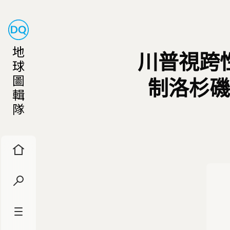
地
川普視跨
球
圖
制洛杉磯
輯
隊