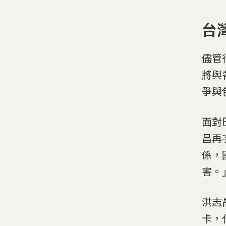
台
儘管
將與
爭與
面對
昌再
係，
害。
洪志
卡，