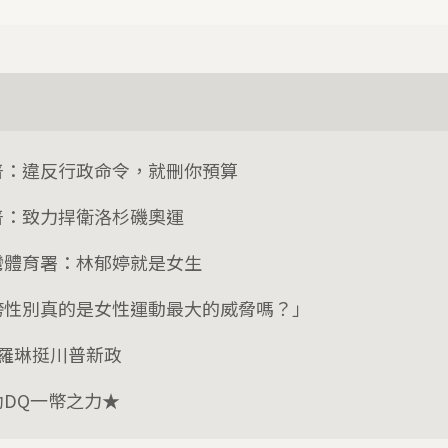
普：違反行政命令，就刪你預算
普：致力捍衛洛杉磯奧運
灣體育署：林郁婷就是女生
跨性別真的是女性運動最大的威脅嗎？」
K.羅琳挺川普新政
助DQ一幣之力★