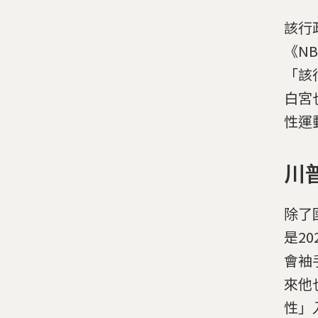
該行
《N
「該
白宮
性運
川
除了
是20
會袖
來他
性」