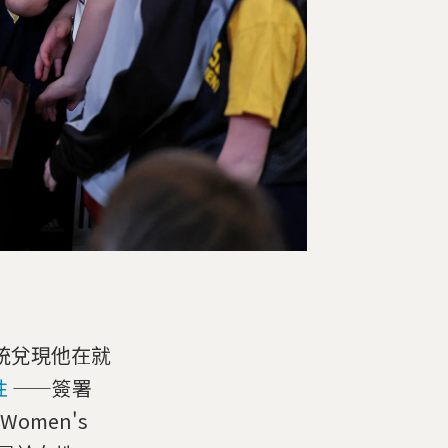
統兌現他在就
性
——簽署
Women's