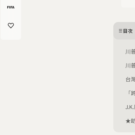
目次
川
川
台
「
J.
★