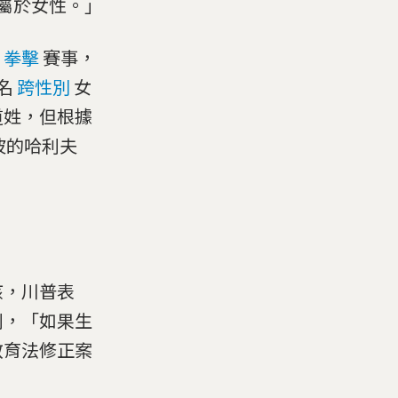
屬於女性。」
拳擊
賽事，
名
跨性別
女
道姓，但根據
波的哈利夫
孩，川普表
利，「如果生
教育法修正案