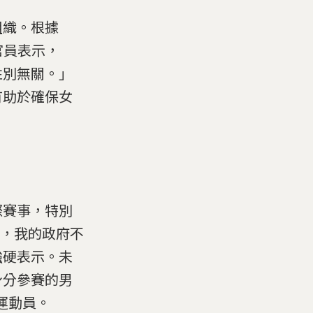
組織。根據
官員表示，
性別無關。」
有助於確保女
際賽事，特別
，我的政府不
強硬表示。未
身分參賽的男
運動員。