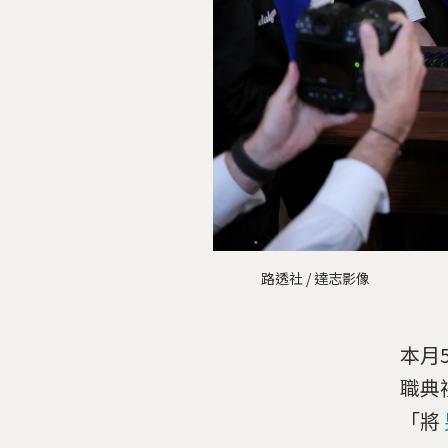
路透社 / 達志影像
本月
職典
「將