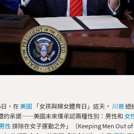
5日，在
美國
「女孩與婦女體育日」這天，
川普
總
禮的承諾——美國未來僅承認兩種性別：男性和
女
男性
排除在女子運動之外」（Keeping Men Out of 