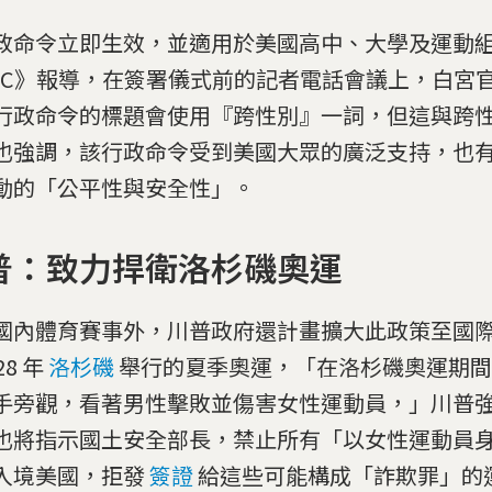
政命令立即生效，並適用於美國高中、大學及運動
BC》報導，在簽署儀式前的記者電話會議上，白宮
行政命令的標題會使用『跨性別』一詞，但這與跨
也強調，該行政命令受到美國大眾的廣泛支持，也
動的「公平性與安全性」。
普：致力捍衛洛杉磯奧運
國內體育賽事外，川普政府還計畫擴大此政策至國
28 年
洛杉磯
舉行的夏季奧運，「在洛杉磯奧運期間
手旁觀，看著男性擊敗並傷害女性運動員，」川普
也將指示國土安全部長，禁止所有「以女性運動員
入境美國，拒發
簽證
給這些可能構成「詐欺罪」的