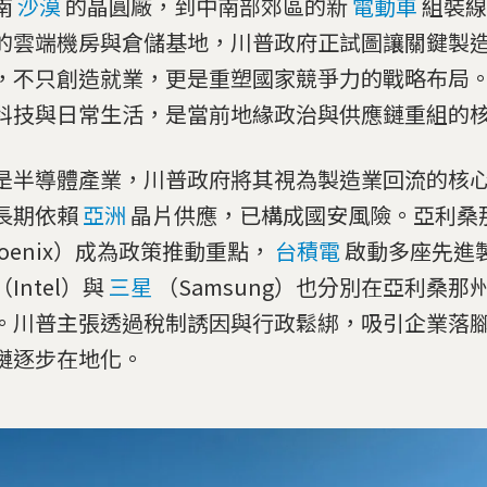
南
沙漠
的晶圓廠，到中南部郊區的新
電動車
組裝線
的雲端機房與倉儲基地，川普政府正試圖讓關鍵製
，不只創造就業，更是重塑國家競爭力的戰略布局
科技與日常生活，是當前地緣政治與供應鏈重組的
是半導體產業，川普政府將其視為製造業回流的核
長期依賴
亞洲
晶片供應，已構成國安風險。亞利桑
hoenix）成為政策推動重點，
台積電
啟動多座先進
Intel）與
三星
（Samsung）也分別在亞利桑那
。川普主張透過稅制誘因與行政鬆綁，吸引企業落
鏈逐步在地化。