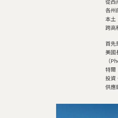
從西
各州
本土
跨高
首先
美國
（P
特爾（
投資
供應