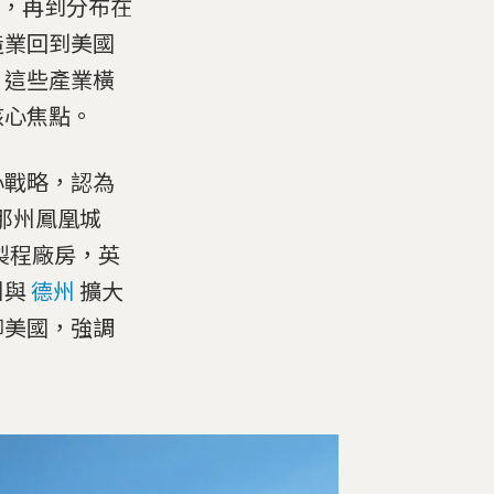
，再到分布在
造業回到美國
。這些產業橫
核心焦點。
心戰略，認為
那州鳳凰城
製程廠房，英
州與
德州
擴大
腳美國，強調