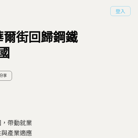
登入
華爾街回歸鋼鐵
國
分享
國，帶動就業
性與產業適應