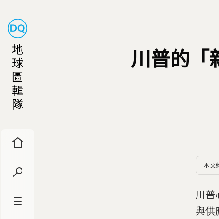
地
川普的「
球
圖
輯
隊
本文
川普
與供