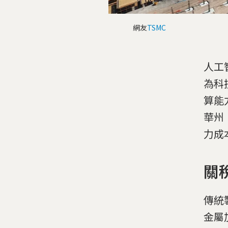
網友
TSMC
人工
為科
算能
華州
力成
關
傳統
金屬