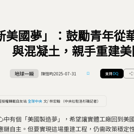
新美國夢」：鼓勵青年從
與混凝土，親手重建美
地球一瞬
陳愷昀
2025-07-31
支持
DQ
經授權轉載自友站
全球中央
文/ 林宏翰 （中央社駐洛杉磯記者）
心中有個「美國製造夢」，希望讓實體工廠回到美
應鏈自主。但要實現這場重建工程，仍需政策穩定