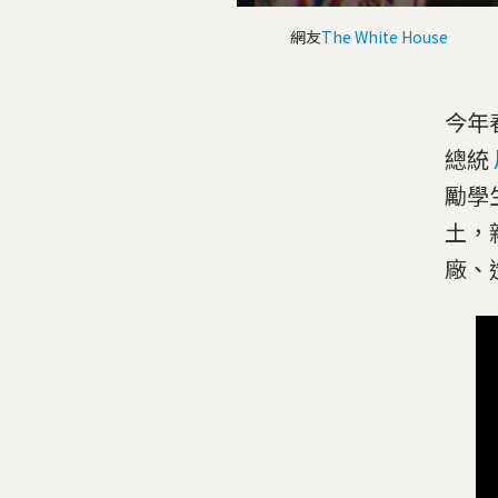
網友
The White House
今年春
總統
勵學
土，
廠、