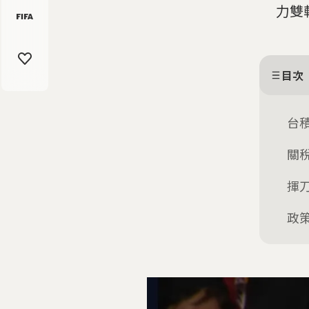
力雙
目次
台
關
揮
政