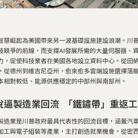
智慧崛起為美國帶來另一波基礎設施建設浪潮。川普
技競爭的前線，而支撐AI發展所需的大量伺服器、
力，促使科技業者在美國各地設立資料中心。從田
，從德州到維吉尼亞州，愈來愈多雲端設施選擇落
本相對較低、能源供應穩定的中部州與南部州。
稅逼製造業回流 「鐵鏽帶」重返
製造業是川普政府最具代表性的回流目標，涵蓋汽
加工與電子組裝等產業，主打創造就業機會。從密