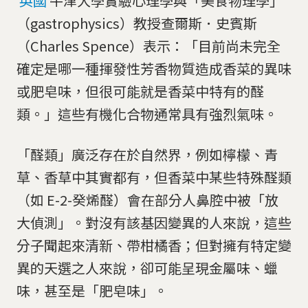
英國
牛津大學實驗心理學與「美食物理學」
（gastrophysics）教授查爾斯．史賓斯
（Charles Spence）表示：「目前尚未完全
確定是哪一種揮發性芳香物質造成香菜的異味
或肥皂味，但很可能就是香菜中特有的醛
類。」這些有機化合物通常具有強烈氣味。
「醛類」廣泛存在於自然界，例如檸檬、青
草、香草中其實都有，但香菜中某些特殊醛類
（如 E-2-癸烯醛）會在部分人鼻腔中被「放
大偵測」。對沒有該基因變異的人來說，這些
分子聞起來清新、帶柑橘香；但對擁有特定變
異的天選之人來說，卻可能呈現金屬味、蠟
味，甚至是「肥皂味」。