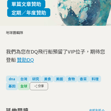
單篇文章贊助
定期／年度贊助
地球圖輯隊
我們為您在DQ飛行船預留了VIP位子，期待您
登船
贊助DQ
dna
台灣
研究
美食
美國
食物
香菜
料理
基因
全球
分享
延伸閱讀
收起全部