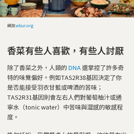
網友
wbur.org
香菜有些人喜歡，有些人討厭
除了香菜之外，人類的
DNA
還掌控了許多奇
特的味覺偏好。例如TAS2R38基因決定了你
是否能接受羽衣甘藍或啤酒的苦味；
TAS2R31基因則會左右人們對葡萄柚汁或通
寧水（tonic water）中苦味與澀感的敏感程
度。