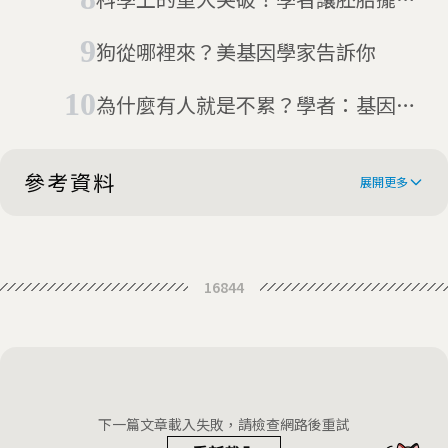
基因秘密
遺傳性疾病基因
狗從哪裡來？美基因學家告訴你
為什麼有人就是不累？學者：基因問
題
參考資料
展開更多
Why do some people think cilantro
16844
tastes like soap?
The Great Cilantro Divide: Why
Some People Love It and Others
Spice market update: smaller
Despise It
acreage for coriander seeds
Why Does Cilantro Taste Like Soap
下一篇文章載入失敗，請檢查網路後重試