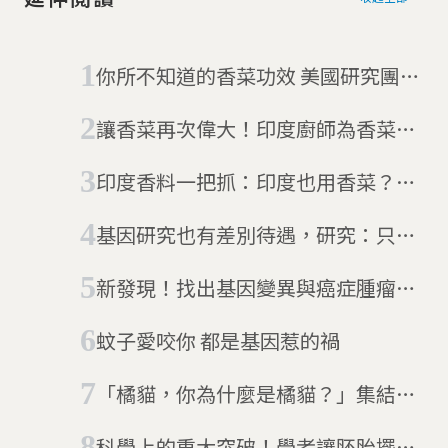
你所不知道的香菜功效 美國研究團隊
找到香菜抗痙攣機制
讓香菜再次偉大！印度廚師為香菜爭
取「國民香草」之名連署中
印度香料一把抓：印度也用香菜？！
香菜的天羅地網
基因研究也有差別待遇，研究：只有
10% 人類基因獲得科學家積極關注
新發現！找出基因變異與癌症腫瘤的
關聯
蚊子愛咬你 都是基因惹的禍
「橘貓，你為什麼是橘貓？」集結全
球貓奴之力，科學家揭開貓咪橘毛的
科學上的重大突破！學者讓胚胎擺脫