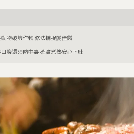
生動物破壞作物 修法捕捉變佳餚
足口腹還須防中毒 確實煮熟安心下肚