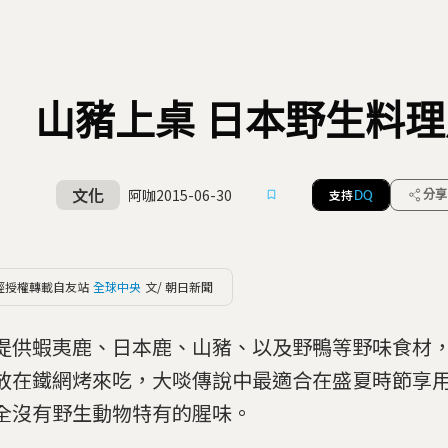
山豬上桌 日本野生料理
文化
阿咖
2015-06-30
支持
分享
DQ
經授權轉載自友站
全球中央
文/ 朝日新聞
提供蝦夷鹿、日本鹿、山豬、以及野鴨等野味食材
放在鐵網烤來吃，大啖傳說中最適合在盛夏時節享
全沒有野生動物特有的腥味。