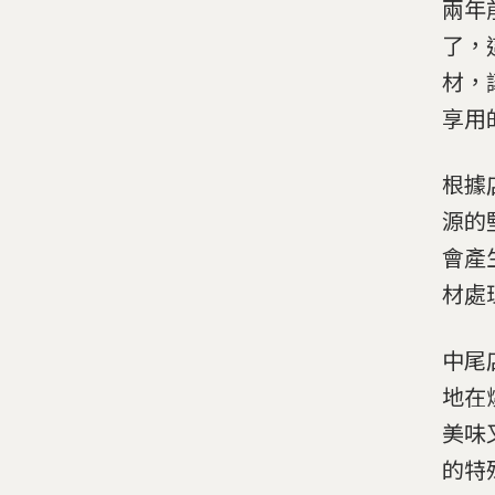
兩年
了，
材，
享用
根據
源的
會產
材處
中尾
地在
美味
的特