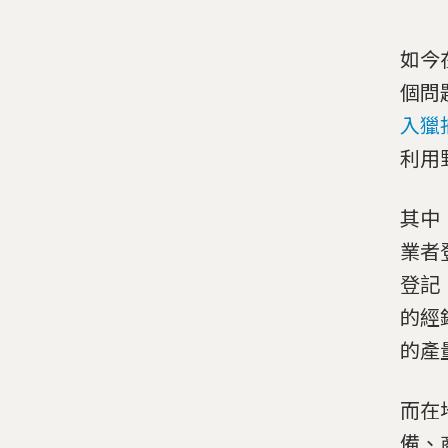
如今
個問
入獵
利用
其中
業者
登記
的經
的產
而在
備、