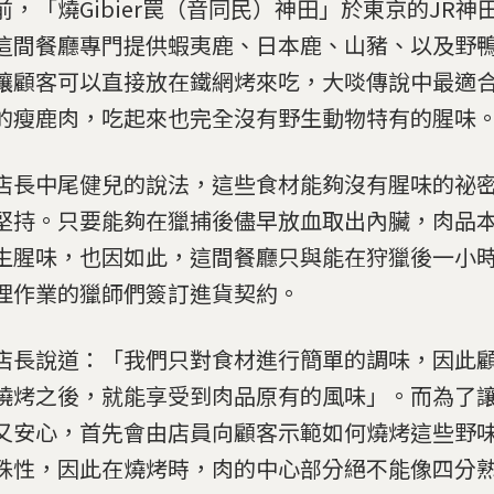
前，「燒Gibier罠（音同民）神田」於東京的JR神
這間餐廳專門提供蝦夷鹿、日本鹿、山豬、以及野
讓顧客可以直接放在鐵網烤來吃，大啖傳說中最適
的瘦鹿肉，吃起來也完全沒有野生動物特有的腥味
店長中尾健兒的說法，這些食材能夠沒有腥味的祕
堅持。只要能夠在獵捕後儘早放血取出內臟，肉品
生腥味，也因如此，這間餐廳只與能在狩獵後一小
理作業的獵師們簽訂進貨契約。
店長說道：「我們只對食材進行簡單的調味，因此
燒烤之後，就能享受到肉品原有的風味」。而為了
又安心，首先會由店員向顧客示範如何燒烤這些野
殊性，因此在燒烤時，肉的中心部分絕不能像四分