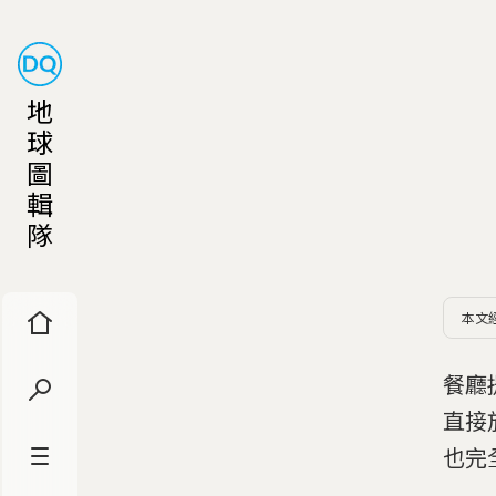
地
球
圖
輯
隊
本文
餐廳
直接
也完