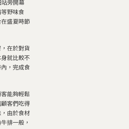
田站旁開幕
鴨等野味食
合在盛夏時節
。
密，在於對貨
本身就比較不
時內，完成食
顧客能夠輕鬆
讓顧客們吃得
味，由於食材
熟牛排一般，