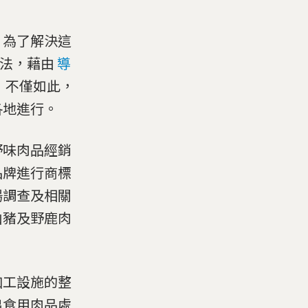
，為了解決這
護法，藉由
導
；不僅如此，
各地進行。
野味肉品經銷
品牌進行商標
場調查及相關
山豬及野鹿肉
加工設施的整
出食用肉品處