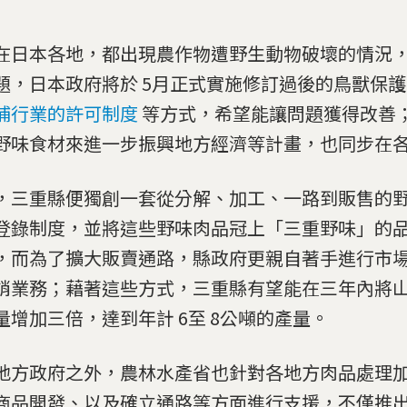
在日本各地，都出現農作物遭野生動物破壞的情況
題，日本政府將於 5月正式實施修訂過後的鳥獸保
捕行業的許可制度
等方式，希望能讓問題獲得改善
野味食材來進一步振興地方經濟等計畫，也同步在
，三重縣便獨創一套從分解、加工、一路到販售的
登錄制度，並將這些野味肉品冠上「三重野味」的
，而為了擴大販賣通路，縣政府更親自著手進行市
銷業務；藉著這些方式，三重縣有望能在三年內將
量增加三倍，達到年計 6至 8公噸的產量。
地方政府之外，農林水產省也針對各地方肉品處理
商品開發、以及確立通路等方面進行支援，不僅推