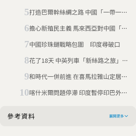
戰造成45年來首次人員死亡，熱戰爆
打造巴爾幹絲綢之路 中國「一帶一
發還是理性降溫？
路」前進希臘
擔心新殖民主義 馬來西亞對中國「一
帶一路」喊停
中國珍珠鏈戰略包圍 印度尋破口
花了18天 中英列車「新絲路之旅」首
抵倫敦
和時代一併前進 在喜馬拉雅山定居的
游牧人
喀什米爾問題停滯 印度暫停印巴外交
會談
參考資料
展開更多