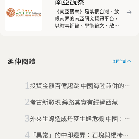
南亞觀察
《南亞觀察》是紮根台灣、放
眼南界的南亞研究資訊平台，
以時事評論、學術論文、散文
等不同形式的報導和多元化的
題材，探索內涵豐富的南亞百
態，建立具備台灣觀點與南亞
觀點的南亞知識資料庫。
延伸閱讀
收起全部
投資金額百億起跳 中國海陸兼併的
「一帶一路」政策
考古新發現 絲路其實有經過西藏
外來生蠔造成丹麥生態危機 中國：交
給我們
「異常」的中印邊界：石塊與棍棒大