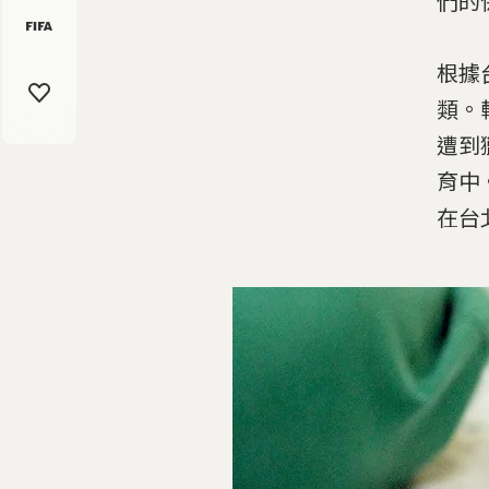
們的
根據
類。
遭到
育中
在台