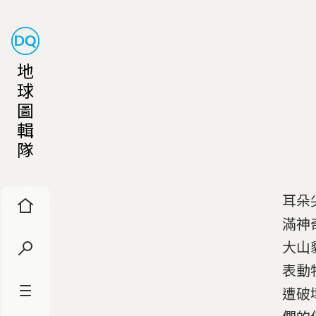
地
球
圖
輯
隊
耳朵
滿神
大山
表動
遭破