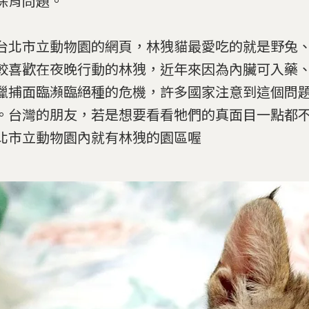
保育問題。
台北市立動物園的網頁，林
㹭
貓最愛吃的就是野兔
較喜歡在夜晚行動的林
㹭
，近年來因為內臟可入藥
獵捕面臨瀕臨絕種的危機，
許多國家注意到這個問
。台灣的朋友，
若是想要看看牠們的真面目一點都
北市立動物園內就有林
㹭
的園區喔