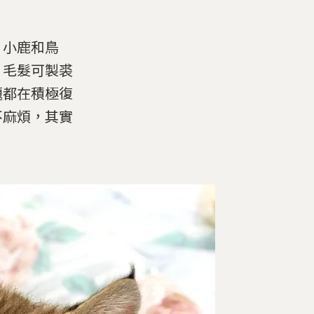
、
小鹿和鳥
、
毛髮可製裘
題都在積極復
不麻煩，
其實