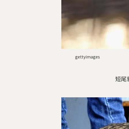
gettyimages
短尾