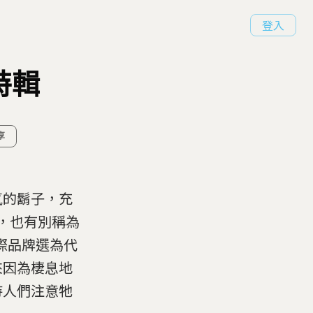
登入
特輯
享
氣的鬍子，充
x，也有別稱為
際品牌選為代
來因為棲息地
待人們注意牠