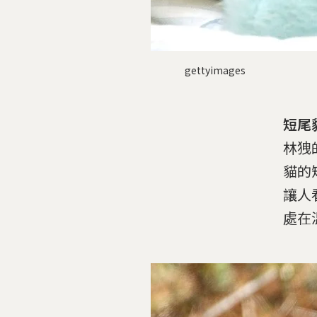
gettyimages
短尾貓
林㹭
貓的短
讓人
處在