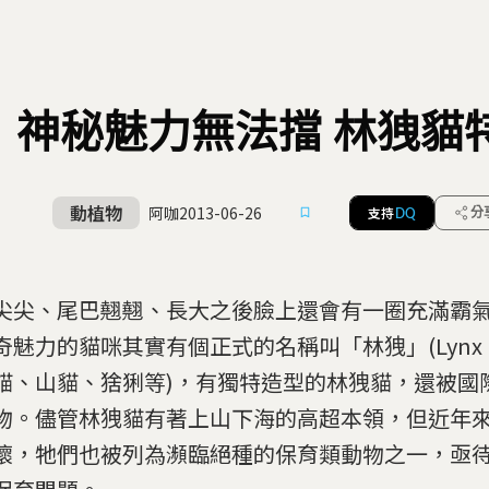
神秘魅力無法擋 林㹭貓
動植物
阿咖
2013-06-26
支持
分
DQ
尖尖、尾巴翹翹、長大之後臉上還會有一圈充滿霸
奇魅力的貓咪其實有個正式的名稱叫「林㹭」(Lyn
貓、山貓、猞猁等)，有獨特造型的林㹭貓，還被國
物。儘管林㹭貓有著上山下海的高超本領，但近年
壞，牠們也被列為瀕臨絕種的保育類動物之一，亟