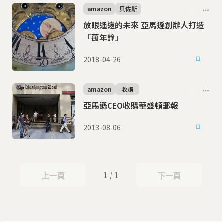
amazon
貝佐斯
放眼遙遠的未來 亞馬遜創辦人打造
「萬年鐘」
2018-04-26
amazon
收購
亞馬遜CEO收購華盛頓郵報
2013-08-06
1 / 1
上一頁
下一頁
上一頁
下一頁