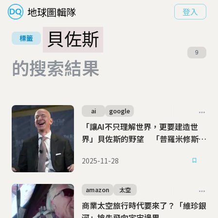
地球圖輯隊
登入
貝佐斯
標籤
9
的搜索結果
ai
google
「讓AI不只理解世界，更要建造世
界」貝佐斯的野望 「普羅米修斯」
是一間什麼樣的公司？
2025-11-28
amazon
太空
商業太空旅行時代要來了？「維珍銀
河」搶先飛向宇宙邊界