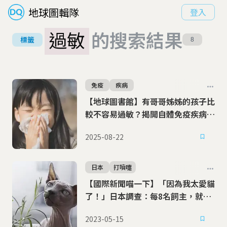
地球圖輯隊
登入
過敏
的搜索結果
標籤
8
免疫
疾病
【地球圖書館】有哥哥姊姊的孩子比
較不容易過敏？揭開自體免疫疾病的
秘密
2025-08-22
日本
打噴嚏
【國際新聞喵一下】「因為我太愛貓
了！」日本調查：每8名飼主，就有
1人對貓過敏
2023-05-15