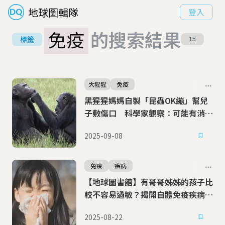
地球圖輯隊
登入
免疫
的搜索結果
標籤
15
大猩猩
免疫
黑猩猩媽媽自製「昆蟲OK繃」幫兒
子敷傷口 科學家觀察：可能有消炎
作用
2025-09-08
免疫
疾病
【地球圖書館】有哥哥姊姊的孩子比
較不容易過敏？揭開自體免疫疾病的
秘密
2025-08-22