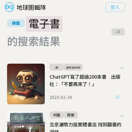
地球圖輯隊
登入
電子書
標籤
13
的搜索結果
ai
amazon
ChatGPT寫了超過200本書 出版
社：「不要再來了！」
2023-02-24
中國
政策
北京灑幣力挺實體書店 找到翻書的
況味