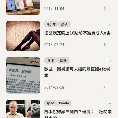
2015-11-04
青少年
孩子
德國規定晚上10點前不准買成人e書
2015-06-24
法律
版權
歐盟：圖書館可未經同意直接e化書
本
2014-09-18
ipad
kindle
故事說得顛三倒四？研究：平板閱讀