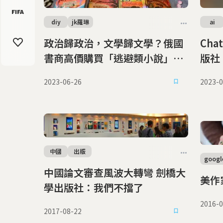
diy
jk羅琳
ai
政治歸政治，文學歸文學？俄國
Ch
書商高價購買「逃避類小說」
版社
英作家兩難：賣或不賣？
2023-06-26
2023-0
中國
出版
googl
中國論文審查風波大轉彎 劍橋大
美作
學出版社：我們不擋了
2016-0
2017-08-22