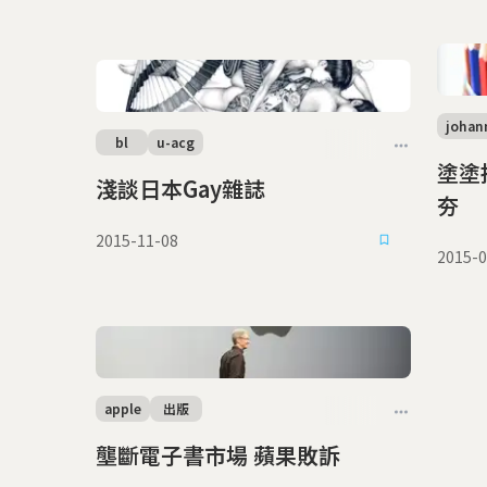
johan
bl
u-acg
塗塗抹抹
淺談日本Gay雜誌
夯
2015-11-08
2015-0
apple
出版
壟斷電子書市場 蘋果敗訴