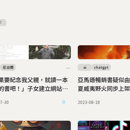
7
尼泊爾
ai
chatgpt
果要紀念我父親，就讀一本
亞馬遜暢銷書疑似由
的書吧！」子女建立網站分
夏威夷野火同步上架
親一生的閱讀書單
7-30
2023-08-18