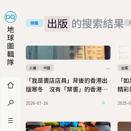
出版
的搜索結果
標籤
1
地
球
圖
輯
隊
人權
中國
出版
「我是書店店員」背後的香港出
「如
版寒冬 沒有「禁書」的香港書
精彩
展與遭警察破門的獨立書店
享父
2026-07-16
2025-0