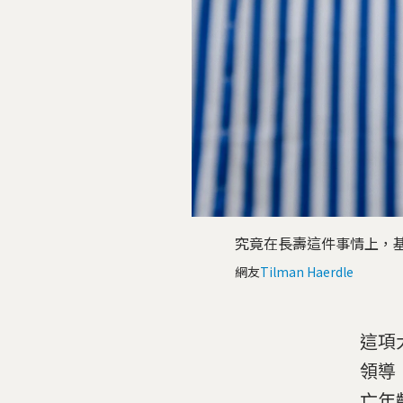
究竟在長壽這件事情上，
網友
Tilman Haerdle
這項大
領導
亡年