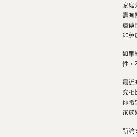
家庭
壽有
遺傳
能免
如果
性，
最近
究相
你希
家族
新論