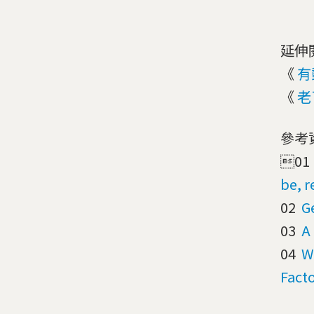
延伸
《
有
《
老
參考
01
be, r
02
G
03
A
04
W
Fact