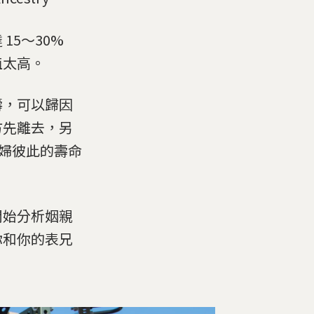
5～30%
值太高。
壽，可以歸因
方先離去，另
對夫婦彼此的壽命
開始分析姻親
你和你的表兄