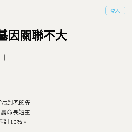
登入
傳基因關聯不大
有活到老的先
，壽命長短主
到 10%。