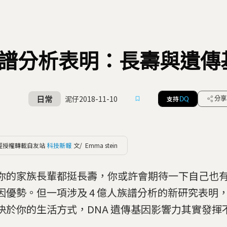
族譜分析表明：長壽與遺
日常
泥仔
2018-11-10
支持
分享
DQ
經授權轉載自友站
科技新報
文/ Emma stein
你的家族長輩都挺長壽，你或許會期待一下自己也
因優勢。但一項涉及 4 億人族譜分析的新研究表明
決於你的生活方式，DNA 遺傳基因影響力其實發揮不