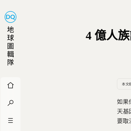
地
4 億人
球
圖
輯
隊
本文
如果
天基
要取