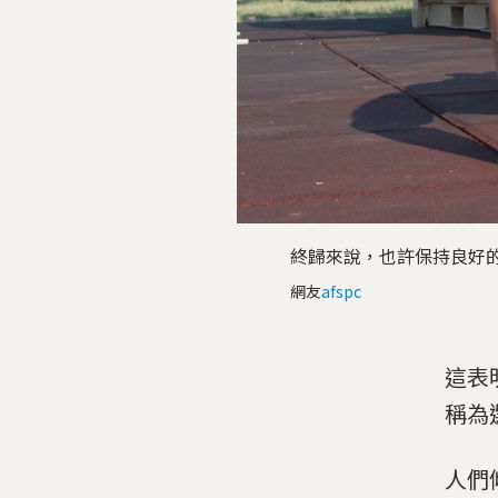
終歸來說，也許保持良好
網友
afspc
這表
稱為選
人們