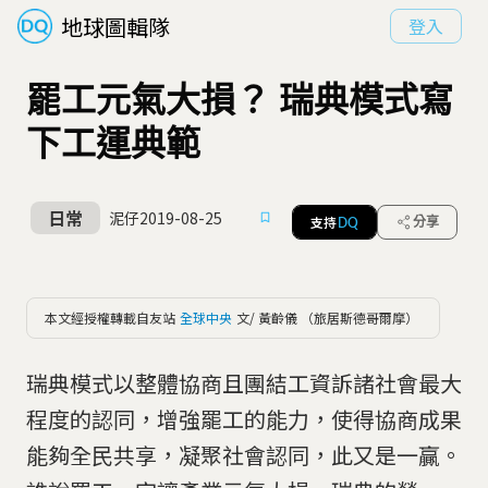
地球圖輯隊
登入
罷工元氣大損？ 瑞典模式寫
下工運典範
日常
泥仔
2019-08-25
支持
分享
DQ
本文經授權轉載自友站
全球中央
文/ 黃齡儀 （旅居斯德哥爾摩）
瑞典模式以整體協商且團結工資訴諸社會最大
程度的認同，增強罷工的能力，使得協商成果
能夠全民共享，凝聚社會認同，此又是一贏。