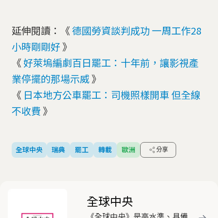
延伸閱讀：《
德國勞資談判成功 一周工作28
小時剛剛好
》
《
好萊塢編劇百日罷工：十年前，讓影視產
業停擺的那場示威
》
《
日本地方公車罷工：司機照樣開車 但全線
不收費
》
全球中央
瑞典
罷工
轉載
歐洲
分享
全球中央
《全球中央》是高水準、具備