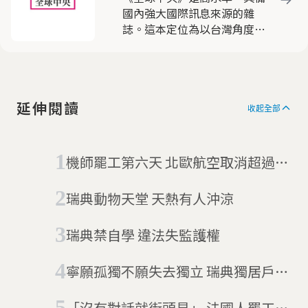
國內強大國際訊息來源的雜
誌。這本定位為以台灣角度看
國際的雜誌，動員遍布全球近
三十名的海外資深特派員，就
國際間重要新聞事件，作深入
淺出的分析報導，被各界視為
延伸閱讀
客觀中立，有助於豐富國人國
收起全部
際視野的優質刊物，深獲好
評。
機師罷工第六天 北歐航空取消超過
1700個航班
瑞典動物天堂 天熱有人沖涼
瑞典禁自學 違法失監護權
寧願孤獨不願失去獨立 瑞典獨居戶近
四成
「沒有對話就街頭見」 法國人罷工抗