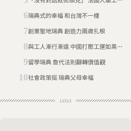
衡權力傲慢
瑞典式的幸福 和台灣不一樣
創業聖地瑞典 創造力兩歲扎根
與工人漸行漸遠 中國打壓工運如黑色
幽默
留學瑞典 詹代法則翻轉價值觀
社會政策挺 瑞典父母幸福
11513