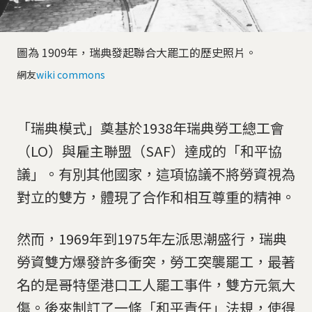
圖為 1909年，瑞典發起聯合大罷工的歷史照片。
網友
wiki commons
「瑞典模式」奠基於1938年瑞典勞工總工會
（LO）與雇主聯盟（SAF）達成的「和平協
議」。有別其他國家，這項協議不將勞資視為
對立的雙方，體現了合作和相互尊重的精神。
然而，1969年到1975年左派思潮盛行，瑞典
勞資雙方爆發許多衝突，勞工突襲罷工，最著
名的是哥特堡港口工人罷工事件，雙方元氣大
傷。後來制訂了一條「和平責任」法規，使得