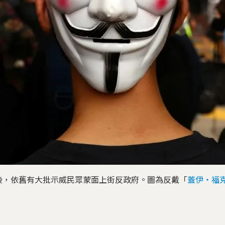
後，依舊有大批示威民眾蒙面上街反政府。圖為反戴「
蓋伊‧福