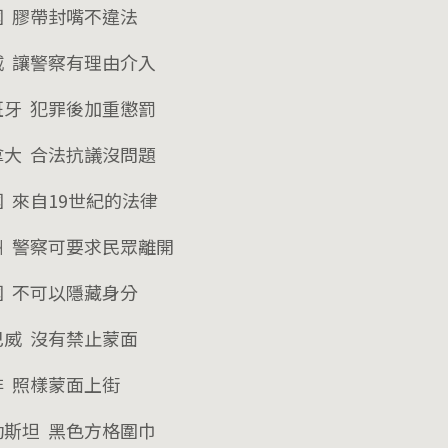
國 膠帶封嘴不違法
威 讓警察有理由介入
班牙 犯罪後加重懲罰
拿大 合法抗議沒問題
 來自19世紀的法律
洲 警察可要求民眾離開
國 不可以隱藏身分
巴威 沒有禁止蒙面
非 照樣蒙面上街
勒斯坦 黑色方格圍巾