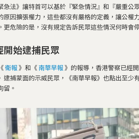
緊急法》讓特首可以基於『緊急情況』和『嚴重公
的原因擴張權力，這些都沒有嚴格的定義，讓公權
。更危險的是，沒有規定告訴民眾這些情況何時會
經開始逮捕民眾
《
衛報
》和《
南華早報
》的報導，香港警察已經開
》逮捕蒙面的示威民眾，《南華早報》也點出至少有 
拘留。