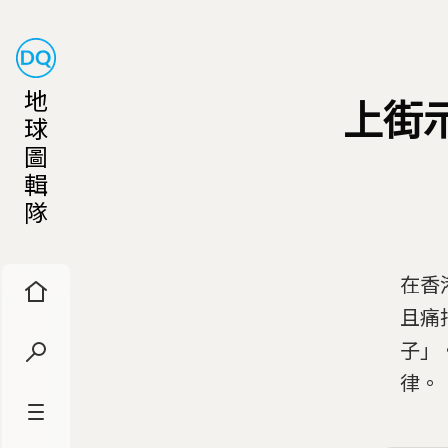
地
上街
球
圖
輯
隊
在香
且痛
子」
律。