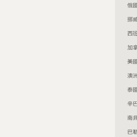
俄
挪
西
加
美國
澳
泰
辛
南
巴