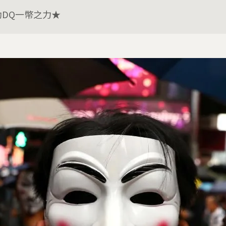
助DQ一幣之力★