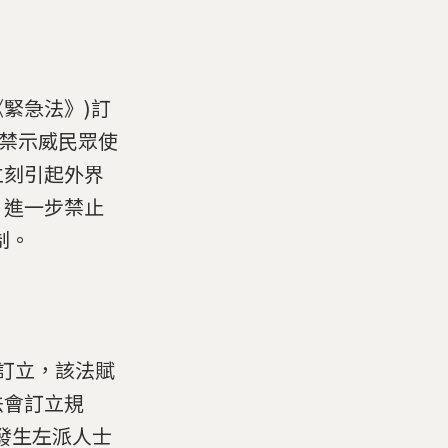
緊急法》)訂
嚴禁示威民眾使
立刻引起外界
，進一步禁止
制。
時訂立，該法賦
法會訂立規
港發生左派人士