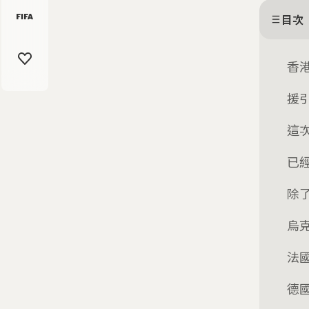
目次
香
援
這
已
除
烏
法
德