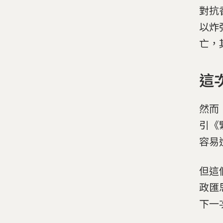
對抗
以炸
亡，
這
然而
引《
容易
但這
政匯
下一