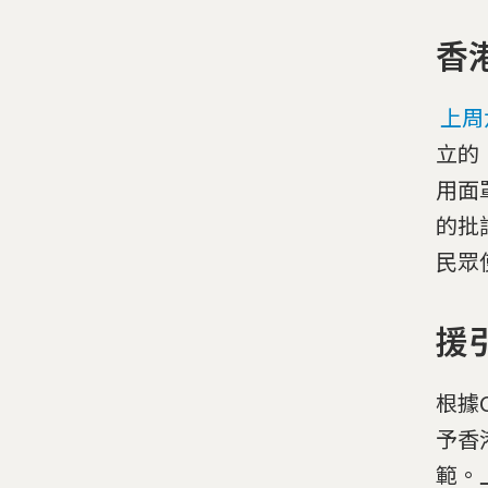
香
上周六
立的
用面
的批
民眾
援
根據
予香
範。