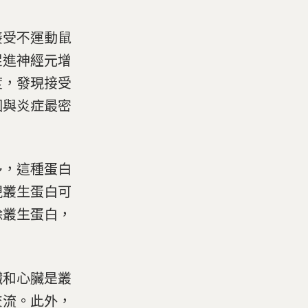
接受不運動鼠
促進神經元增
度，發現接受
基因與炎症最密
多，這種蛋白
現叢生蛋白可
除叢生蛋白，
臟和心臟是叢
交流。此外，