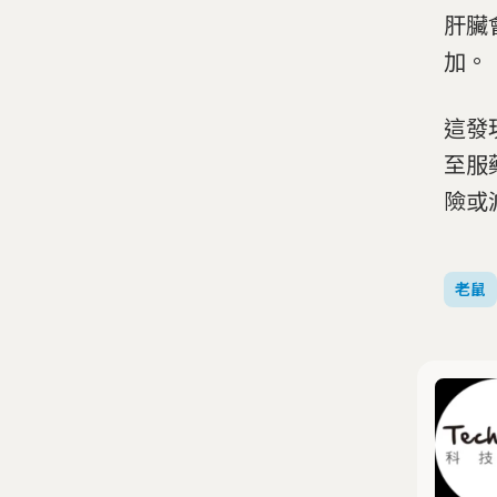
肝臟
加。
這發
至服
險或
老鼠