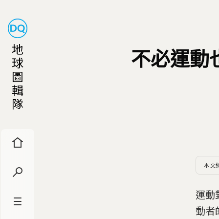
地
不必運動
球
圖
輯
隊
本文
運動
動者