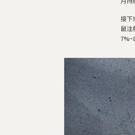
月持
接下
鼠注
7%~