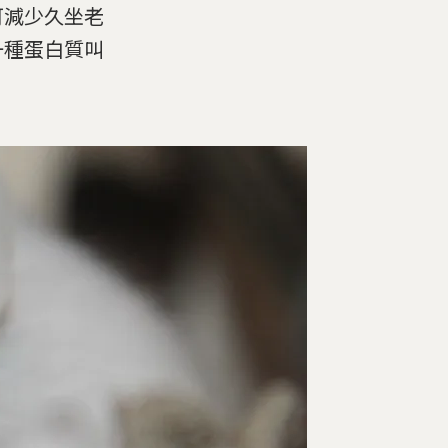
可減少久坐老
一種蛋白質叫