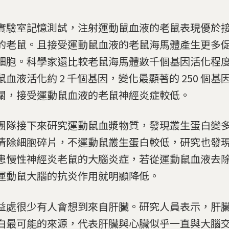
實驗室記憶測試，注射運動鼠血液的老鼠表現優於
的老鼠。且接受運動鼠血液的老鼠海馬體產生更多
細胞。科學家還比較老鼠海馬體數千個基因活化程
鼠血液活化約 2 千個基因，變化最顯著的 250 個
關，接受運動鼠血液的老鼠神經炎症較低。
團隊接下來研究運動鼠血漿物質，發現叢生蛋白變
清除細胞碎片，不運動鼠叢生蛋白較低，研究也發
患慢性神經炎老鼠的大腦炎症，若從運動鼠血液去
運動鼠大腦的抗炎作用就明顯降低。
益處很少有人會想到來自肝臟。研究人員表示，肝
白最可能的來源，代表肝臟與心臟似乎一直與大腦