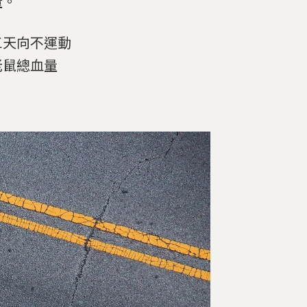
量。
三天向不運動
老鼠總血量