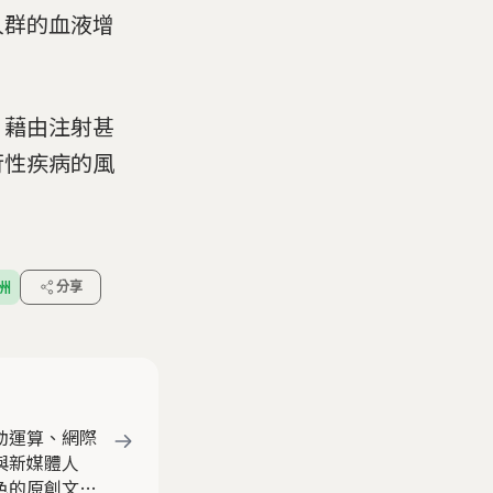
人群的血液增
，藉由注射甚
行性疾病的風
洲
分享
動運算、網際
與新媒體人
色的原創文章