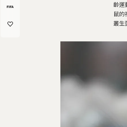
齡運
鼠的
叢生蛋