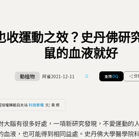
也收運動之效？史丹佛研
鼠的血液就好
動植物
阿雀
2021-12-11
支持
分
DQ
經授權轉載自友站
科技新報
文/ 黃 嬿
對大腦有很多好處，一項新研究發現，不愛運動的
的血液，也可能得到相同益處。史丹佛大學醫學院