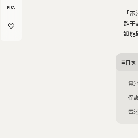
「電
離子
如能
目次
電
保
電池