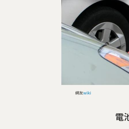
網友
wiki
電