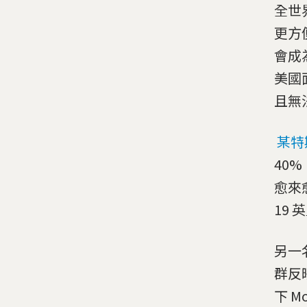
全世
更方
會成
美國
且無
某特
40
愈來
19
另一
群反
下 M