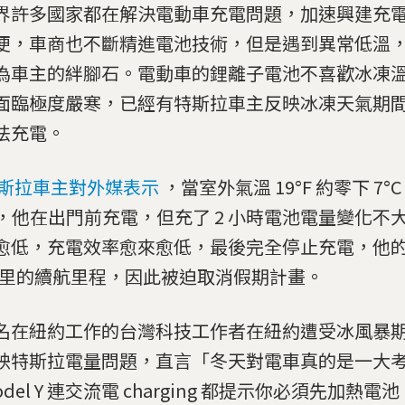
界許多國家都在解決電動車充電問題，加速興建充
便，車商也不斷精進電池技術，但是遇到異常低溫
為車主的絆腳石。電動車的鋰離子電池不喜歡冰凍
面臨極度嚴寒，已經有特斯拉車主反映冰凍天氣期
法充電。
斯拉車主對外媒表示
，當室外氣溫 19°F 約零下 7
%，他在出門前充電，但充了 2 小時電池電量變化不
愈低，充電效率愈來愈低，最後完全停止充電，他
 英里的續航里程，因此被迫取消假期計畫。
名在紐約工作的台灣科技工作者在紐約遭受冰風暴
映特斯拉電量問題，直言「冬天對電車真的是一大
odel Y 連交流電 charging 都提示你必須先加熱