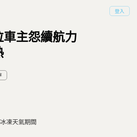
登入
拉車主怨續航力
預熱
享
冰凍天氣期間