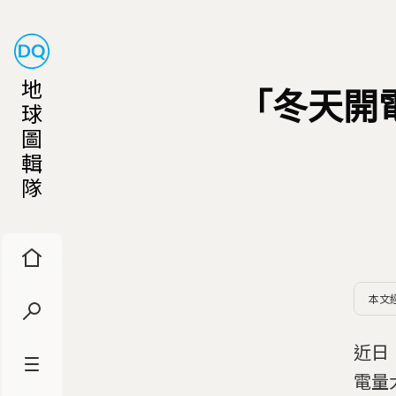
地
「冬天開
球
圖
輯
隊
本文
近日
電量