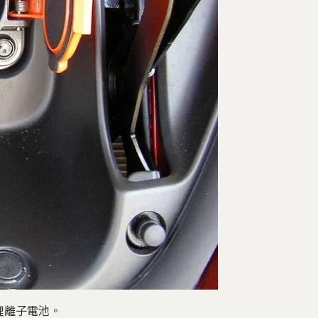
鋰離子電池。