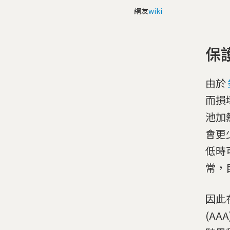
網友
wiki
保
由於
而損
池加
會更
低時
常，
因此
(AA