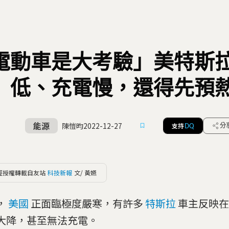
電動車是大考驗」美特斯
低、充電慢，還得先
能源
陳愷昀
2022-12-27
支持
分
DQ
經授權轉載自友站
科技新報
文/ 黃嬿
，
美國
正面臨極度嚴寒，有許多
特斯拉
車主反映在
大降，甚至無法充電。