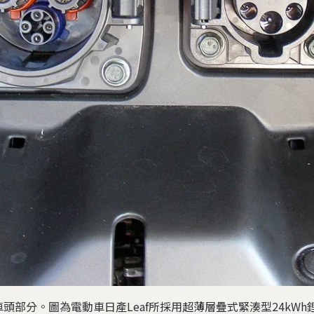
頭部分。圖為電動車日產Leaf所採用超薄層疊式緊湊型24kWh