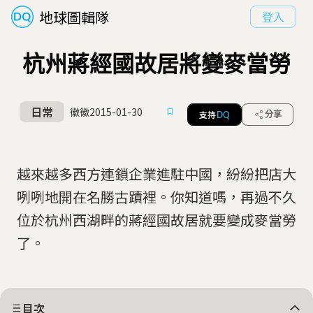
地球圖輯隊
登入
杭州蔣經國故居將變麥當勞
日常
徽徽
2015-01-30
支持
分享
DQ
越來越多西方連鎖企業進駐中國，紛紛把店大
咧咧地開在名勝古蹟裡。你知道嗎，再過不久
位於杭州西湖畔的蔣經國故居就要變成麥當勞
了。
目次