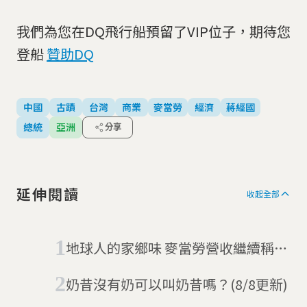
我們為您在DQ飛行船預留了VIP位子，期待您
登船
贊助DQ
中國
古蹟
台灣
商業
麥當勞
經濟
蔣經國
總統
亞洲
分享
延伸閱讀
收起全部
地球人的家鄉味 麥當勞營收繼續稱霸
全球
奶昔沒有奶可以叫奶昔嗎？(8/8更新)