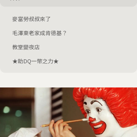
麥當勞叔叔來了
毛澤東老家成肯德基？
教堂變夜店
★助DQ一幣之力★