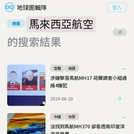
地球圖輯隊
登入
馬來西亞航空
標籤
10
的搜索結果
空難
俄國
涉嫌擊落馬航MH17 荷蘭調查小組通
緝4嫌犯
2019-06-20
中國
地質
沒找到馬航MH370 卻看透南印度洋
海底世界