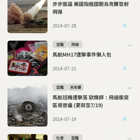
步步進逼 美國指俄國朝烏克蘭發射
飛彈
2014-07-28
空難
飛機
馬航MH17遭擊事件懶人包
2014-07-21
空難
烏克蘭
馬航班機遭擊落 歐機師：飛過衝突
區很普遍 (更新至7/19)
2014-07-19
社會
空難