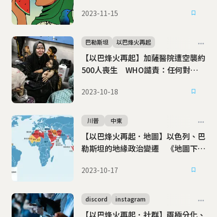
審查
2023-11-15
巴勒斯坦
以巴烽火再起
【以巴烽火再起】加薩醫院遭空襲約
500人喪生 WHO譴責：任何對醫
療機構的攻擊都違反國際法
2023-10-18
川普
中東
【以巴烽火再起．地圖】以色列、巴
勒斯坦的地緣政治變遷 《地圖下的
風起雲湧》
2023-10-17
discord
instagram
【以巴烽火再起．社群】兩極分化、