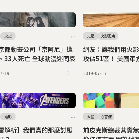
火災
51區
火影忍者
京都動畫公司「京阿尼」遭
網友：讓我們用火影
縱火、33人死亡 全球動漫迷同哀
攻佔51區！ 美國軍方：我覺得不
行
7-19
2019-07-17
電影
大腦
心盲症
雷解析】我們真的那麼討厭
前皮克斯總裁其實無