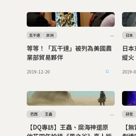
瓦干達
非洲
日本
等等！「瓦干達」被列為美國農
日本
業部貿易夥伴
2019-12-20
2019-0
巴西
王蟲
研究
【DQ專訪】王蟲、腐海神還原
【無