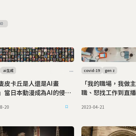
40
ai生成
covid-19
gen z
隻皮卡丘是人還是AI畫
「我的職場，我做主
」當日本動漫成為AI的侵權
職、怒找工作到直播
時，誰來保護原作者的權
代新職場學
8-20
2023-04-21