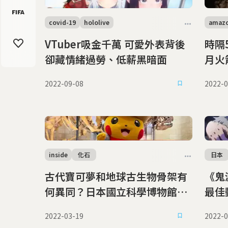
covid-19
hololive
amaz
VTuber吸金千萬 可愛外表背後
時隔
卻藏情緒過勞、低薪黑暗面
月火
（20
2022-09-08
2022-0
inside
化石
日本
古代寶可夢和地球古生物骨架有
《鬼
何異同？日本國立科學博物館
最佳
「寶可夢化石展」今登場
的經
2022-03-19
2022-0