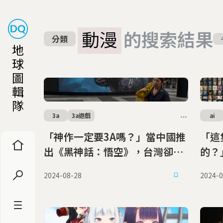
動漫
的搜索結果
分類
地
球
圖
輯
隊
3a
3a遊戲
ai
「神作一定要3A嗎？」當中國推
「這
出《黑神話：悟空》，台灣卻被
的？
施了緊箍咒？
天堂
2024-08-28
2024-0
利？