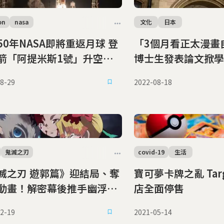
on
nasa
文化
日本
50年NASA即將重返月球 登
「3個月看正太漫畫
箭「阿提米斯1號」升空
博士生發表論文掀學
22/11/17更新）
8-29
2022-08-18
鬼滅之刃
covid-19
生活
滅之刃 遊郭篇》迎結局、奪
寶可夢卡牌之亂 Target宣布實體
動畫！解密幕後推手幽浮社
店全面停售
營之道
2-19
2021-05-14