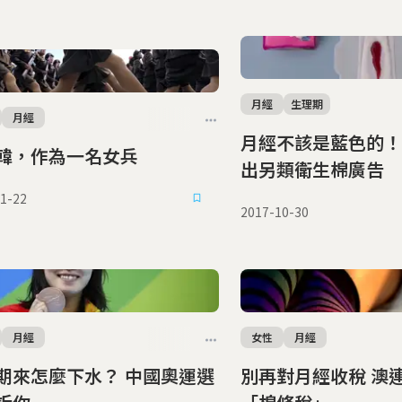
月經
生理期
月經
月經不該是藍色的！
韓，作為一名女兵
出另類衛生棉廣告
1-22
2017-10-30
月經
女性
月經
期來怎麼下水？ 中國奧運選
別再對月經收稅 澳