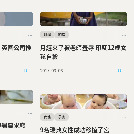
月經
印度
 英國公司推
月經來了被老師羞辱 印度12歲女
孩自殺
2017-09-06
女性
子宮
連署要求廢
9名瑞典女性成功移植子宮