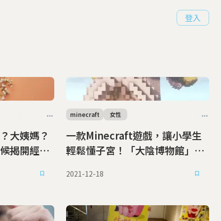
登入
minecraft
女性
？大姨媽？
一款Minecraft遊戲，讓小學生
候揭開經血
輕鬆懂子宮！「大陰博物館」背
後驚人創意出自她
2021-12-18