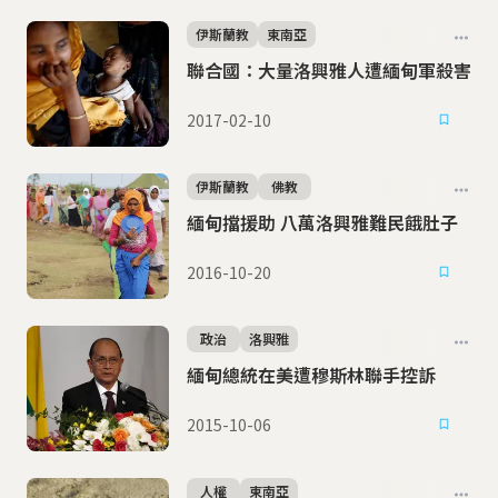
伊斯蘭教
東南亞
聯合國：大量洛興雅人遭緬甸軍殺害
2017-02-10
伊斯蘭教
佛教
緬甸擋援助 八萬洛興雅難民餓肚子
2016-10-20
政治
洛興雅
緬甸總統在美遭穆斯林聯手控訴
2015-10-06
人權
東南亞