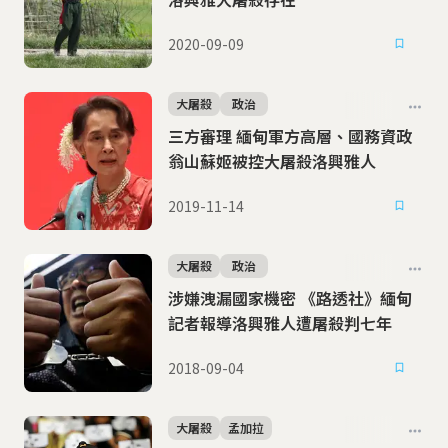
2020-09-09
大屠殺
政治
三方審理 緬甸軍方高層、國務資政
翁山蘇姬被控大屠殺洛興雅人
2019-11-14
大屠殺
政治
涉嫌洩漏國家機密 《路透社》緬甸
記者報導洛興雅人遭屠殺判七年
2018-09-04
大屠殺
孟加拉