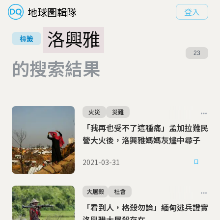
地球圖輯隊
登入
洛興雅
標籤
23
的搜索結果
火災
災難
「我再也受不了這種痛」孟加拉難民
營大火後，洛興雅媽媽灰燼中尋子
2021-03-31
大屠殺
社會
「看到人，格殺勿論」緬甸逃兵證實
洛興雅大屠殺存在