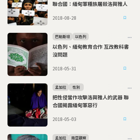
聯合國：緬甸軍種族屠殺洛興雅人
2018-08-28
巴勒斯坦
以色列
以色列、緬甸教育合作 互改教科書
沒問題
2018-05-31
孟加拉
性別
把性侵當作攻擊洛興雅人的武器 聯
合國揭露緬甸軍惡行
2018-05-03
孟加拉
南亞觀察