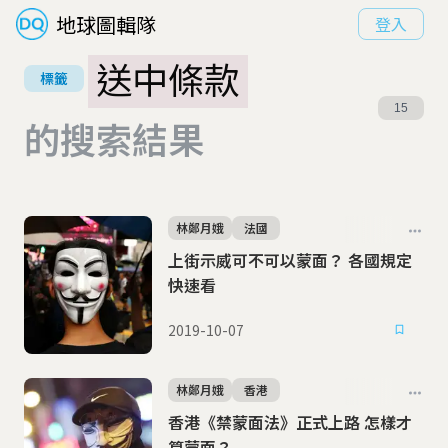
地球圖輯隊
登入
送中條款
標籤
15
的搜索結果
林鄭月娥
法國
上街示威可不可以蒙面？ 各國規定
快速看
2019-10-07
林鄭月娥
香港
香港《禁蒙面法》正式上路 怎樣才
算蒙面？