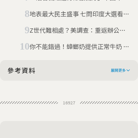
入敵方死角
人躺平再進化，掀起低能量「老鼠
地表最大民主盛事 七問印度大選看什
人」風潮
麼？
Z世代難相處？美調查：重返辦公
室，大家脾氣都變差了
你不能錯過！蟑螂奶提供正常牛奶 3
至 4 倍的高含量蛋白質
參考資料
展開更多
India has a new political superstar
16927
- a cockroach
Parody Cockroach Janta political
party’s rise reflects youth anger
‘Cockroach Janta Party’: Top
in India
Indian judge’s comment sparks