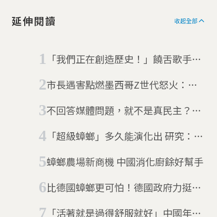
延伸閱讀
收起全部
「我們正在創造歷史！」饒舌歌手改
行當總理 尼泊爾新總理夏哈發新歌
市長遇害點燃墨西哥Z世代怒火：暴
宣誓就職
力、腐敗與對政府不信任的示威在街
不回答媒體問題，就不是真民主？莫
頭蔓延
迪訪歐拒回答問題 挪威記者：你怕
「超級蟑螂」多久能演化出 研究：一
什麼
個世代
蟑螂農場新商機 中國消化廚餘好幫手
比德國蟑螂更可怕！德國政府力挺AI
軍事國防，研發「生化間諜蟑螂」潛
「活著就是過得舒服就好」中國年輕