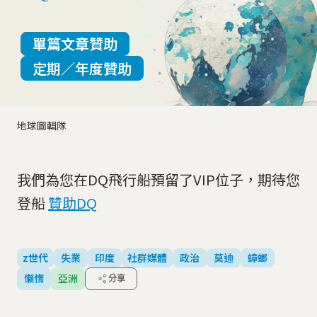
單篇文章贊助
定期／年度贊助
地球圖輯隊
我們為您在DQ飛行船預留了VIP位子，期待您
登船
贊助DQ
z世代
失業
印度
社群媒體
政治
莫迪
蟑螂
懶惰
亞洲
分享