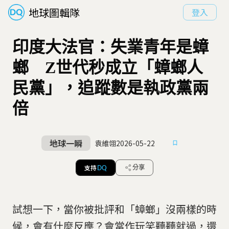
地球圖輯隊
登入
印度大法官：失業青年是蟑
螂 Z世代秒成立「蟑螂人
民黨」，追蹤數是執政黨兩
倍
地球一瞬
袁維翎
2026-05-22
支持
分享
DQ
試想一下，當你被批評和「蟑螂」沒兩樣的時
候，會有什麼反應？會當作玩笑聽聽就過，還