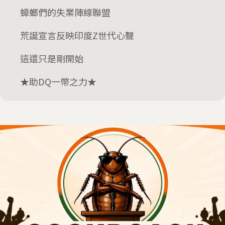
蟑螂們的失業陣線聯盟
荒誕宣言反映印度Z世代心聲
這還只是剛開始
★助DQ一幣之力★