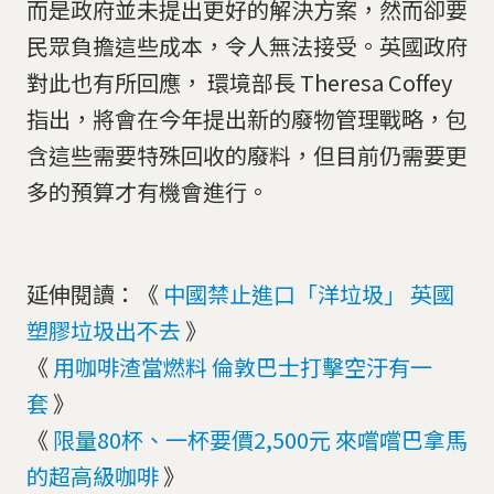
而是政府並未提出更好的解決方案，然而卻要
民眾負擔這些成本，令人無法接受。英國政府
對此也有所回應， 環境部長 Theresa Coffey
指出，將會在今年提出新的廢物管理戰略，包
含這些需要特殊回收的廢料，但目前仍需要更
多的預算才有機會進行。
延伸閱讀：《
中國禁止進口「洋垃圾」 英國
塑膠垃圾出不去
》
《
用咖啡渣當燃料 倫敦巴士打擊空汙有一
套
》
《
限量80杯、一杯要價2,500元 來嚐嚐巴拿馬
的超高級咖啡
》