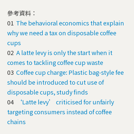
參考資料：
01
The behavioral economics that explain
why we need a tax on disposable coffee
cups
02
A latte levy is only the start when it
comes to tackling coffee cup waste
03
Coffee cup charge: Plastic bag-style fee
should be introduced to cut use of
disposable cups, study finds
04
‘Latte levy’ criticised for unfairly
targeting consumers instead of coffee
chains