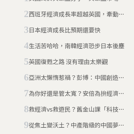
議將全部洗牌
西班牙經濟成長率超越英國，牽動政
黨版圖巨變
日本經濟成長比預期還要快
生活苦哈哈，南韓經濟恐步日本後塵
​英國復甦之路 沒有理由太樂觀
亞洲太懶惰惹禍？彭博：中國創造新
興亞洲神話已滅
為你好還是管太寬？安倍為拚經濟再
出招
救經濟vs救遊民？舊金山課「科技
稅」惹議
從焦土變沃土？中產階級的中國夢遙