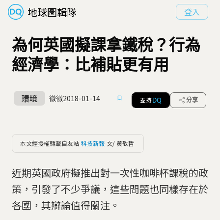
地球圖輯隊
登入
為何英國擬課拿鐵稅？行為
經濟學：比補貼更有用
環境
徽徽
2018-01-14
支持
分享
DQ
本文經授權轉載自友站
科技新報
文/ 黃敬哲
近期英國政府擬推出對一次性咖啡杯課稅的政
策，引發了不少爭議，這些問題也同樣存在於
各國，其辯論值得關注。